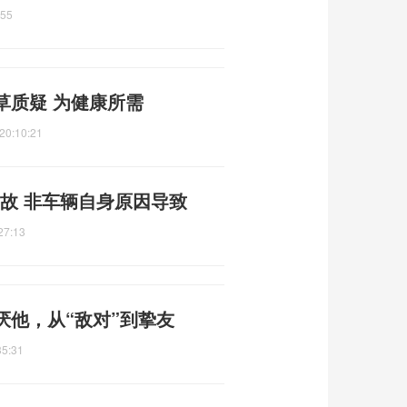
:55
草质疑 为健康所需
20:10:21
故 非车辆自身原因导致
27:13
厌他，从“敌对”到挚友
35:31