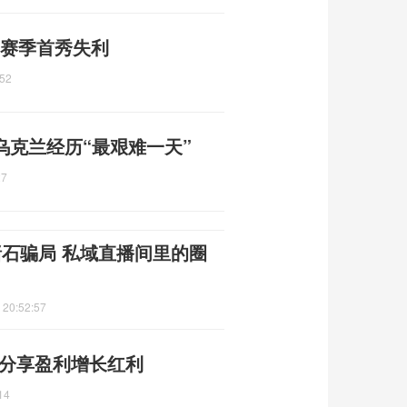
 赛季首秀失利
:52
乌克兰经历“最艰难一天”
27
赌石骗局 私域直播间里的圈
 20:52:57
 分享盈利增长红利
14