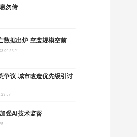
消息勿传
亡数据出炉 空袭规模空前
03 09:53:21
惹争议 城市改造优先级引讨
:23:57
加强AI技术监督
25