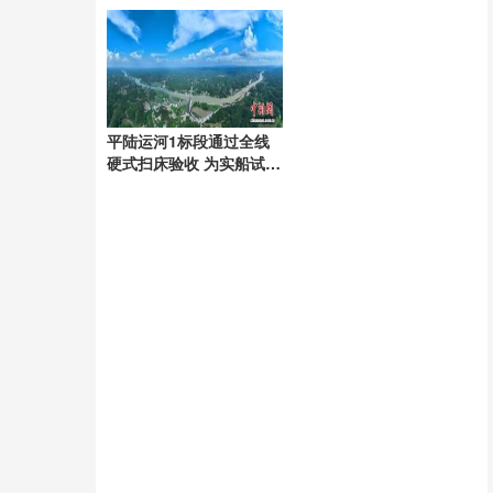
动足坛
平陆运河1标段通过全线
硬式扫床验收 为实船试航
奠定基础