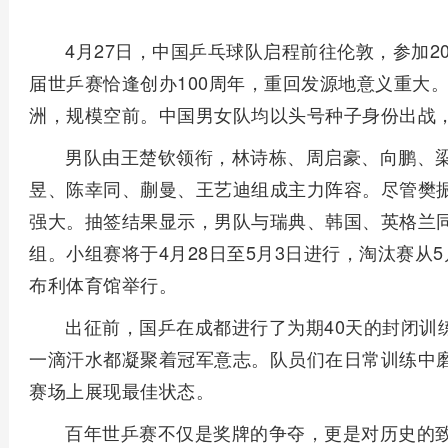
4月27日，中国乒乓球队启程前往伦敦，参加2
届世乒赛恰逢创办100周年，重回发源地意义重大
洲，规模空前。中国男女队均以头号种子身份出战，
男队由王楚钦领衔，林诗栋、周启豪、向鹏、
昱、陈幸同、蒯曼、王艺迪组成主力阵容。尽管樊
强大。抽签结果显示，男队与瑞典、韩国、英格兰
组。小组赛将于4月28日至5月3日进行，淘汰赛从5
布利体育馆举行。
出征前，国乒在成都进行了为期40天的封闭训
一滴汗水都凝聚着冠军意志。队员们在日常训练中
赛场上展现最佳状态。
百年世乒赛不仅是奖牌的争夺，更是对历史的