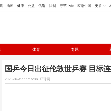
藏
插画
健康
公益
优选
法制
守艺中华
应急中国
更多
会
体育
专题
国乒今日出征伦敦世乒赛 目标
2026-04-27 11:15:36
环球网