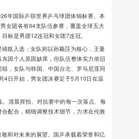
026年国际乒联世界乒乓球团体锦标赛。本
。男女团各有64支队伍参赛，覆盖全球五大
目标是男团12连冠和女团7连冠。
梁靖崑入选；女队则以孙颖莎为核心，王曼
振东因个人原因缺席，但队伍整体实力依旧
同组，女队与韩国、中国台北、罗马尼亚同
月4日开始，男女团决赛定于5月10日在温
练。清晨挥拍、对抗赛中的每一次落点、每
磨合配合，精细调整技术细节，力求在伦敦
致敬和对未来的展望。国乒承载着荣誉和亿