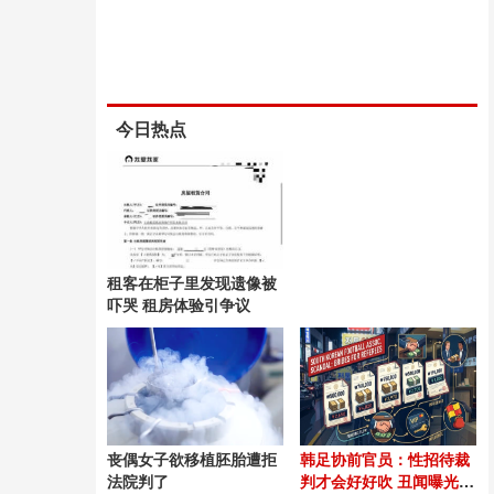
今日热点
租客在柜子里发现遗像被
吓哭 租房体验引争议
丧偶女子欲移植胚胎遭拒
韩足协前官员：性招待裁
法院判了
判才会好好吹 丑闻曝光震