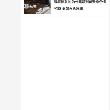
曝韩国足协为外籍裁判员安排色情
招待 丑闻再掀波澜