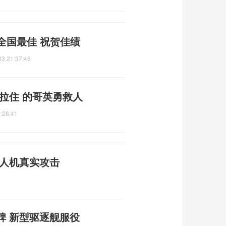
来全国最佳 祝贺佳绩
03 21:37:46
拉住 的哥英勇救人
:26:41
无人机真实攻击
碑 新型驱逐舰服役