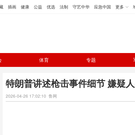
藏
插画
健康
公益
优选
法制
守艺中华
应急中国
更多
会
体育
专题
特朗普讲述枪击事件细节 嫌疑
2026-04-26 17:02:10
鲁网