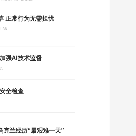
草 正常行为无需担忧
1:38
加强AI技术监督
25
矿安全检查
乌克兰经历“最艰难一天”