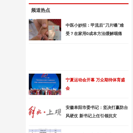
频道热点
中医小妙招：甲流后“刀片嗓”难
受？在家用0成本方法缓解咽痛
宁夏运动会开幕 万众期待体育盛
会
安徽阜阳市委书记：坚决打赢防台
风硬仗 新书记上任引领抗灾