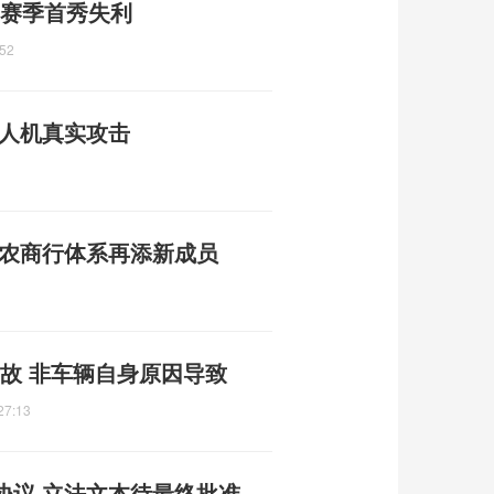
 赛季首秀失利
:52
无人机真实攻击
州农商行体系再添新成员
故 非车辆自身原因导致
27:13
协议 立法文本待最终批准