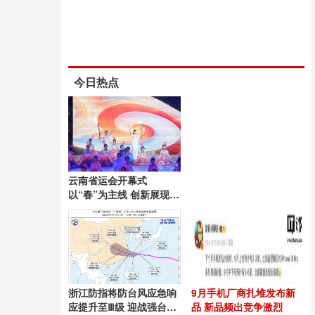
今日热点
云南省运会开幕式
以“春”为主线 创新展现昆
明风采
浙江防指将防台风应急响
9月手机厂商扎堆发布新
应提升至Ⅲ级 迎战强台
品 新品频出竞争激烈