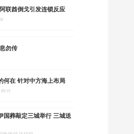
 阿联酋倒戈引发连锁反应
02
消息勿传
的何在 针对中方海上布局
:25:15
伊国葬敲定三城举行 三城送
2026-06-03 15:42:52