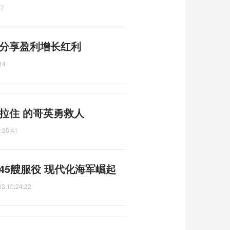
27
 分享盈利增长红利
14
拉住 的哥英勇救人
:26:41
45艘服役 现代化海军崛起
03 10:24:22