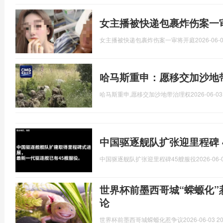
女主播被快递包裹炸伤案一
女主播被快递包裹炸伤案一审将开庭
2026-06-0
哈马斯重申：愿移交加沙地
哈马斯重申,愿移交加沙地带治理权
2026-06-03
中国驱逐舰队扩张迎里程碑 
中国驱逐舰队扩张迎里程碑45艘服役
2026-06-
世界杯前墨西哥城“蝾螈化”
论
世界杯前墨西哥城蝾螈化惹争议
2026-06-03 20