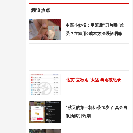
频道热点
中医小妙招：甲流后“刀片嗓”难
受？在家用0成本方法缓解咽痛
北京“立秋雨”太猛 暴雨破纪录
“秋天的第一杯奶茶”6岁了 真金白
银抽奖引热潮