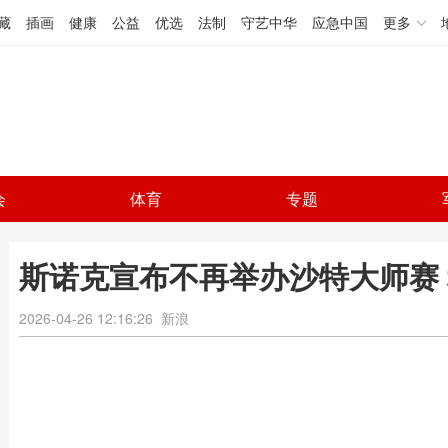
藏
插画
健康
公益
优选
法制
守艺中华
应急中国
更多
会
体育
专题
斯诺克宣布不再举办沙特大师赛
2026-04-26 12:16:26
新浪