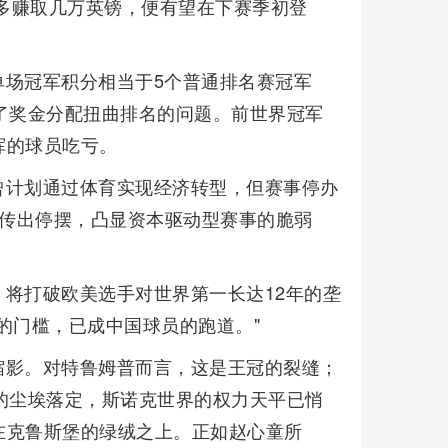
中多赚取几万英镑，便有望在下赛季初登
单场冠军积分相当于5个普通排名赛冠军
了奖金分配扭曲排名的问题。前世界冠军
挥的球员吃亏。
曾计划通过体育实现经济转型，但赛事停办
也传出停摆，凸显资本驱动型赛事的脆弱
将打破欧美选手对世界第一长达12年的垄
的门槛，已成中国球员的跑道。"
缩影。对特鲁姆普而言，这是王冠的裂缝；
的尘埃落定，斯诺克世界的权力天平已悄
在克鲁斯堡的绿绒之上。正如赵心童所