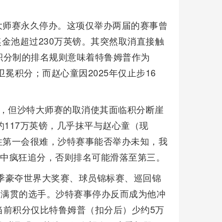
特大师赛永久停办。这项仅举办两届的赛事曾
奖金池超过230万英镑。其突然取消直接触
积分制的排名规则意味着特鲁姆普作为
镑卫冕积分；而赵心童因2025年仅止步16
一，但沙特大师赛的取消使其面临积分断崖
约117万英镑，几乎抹平与赵心童（现
守住第一会很难，沙特赛事能否举办未知，我
事中疯狂追分，否则排名可能滑落至第三。
赛季豪夺世界大奖赛、球员锦标赛、巡回锦
全满贯的选手。沙特赛事停办反而成为他冲
当前积分仅比特鲁姆普（扣分后）少约5万