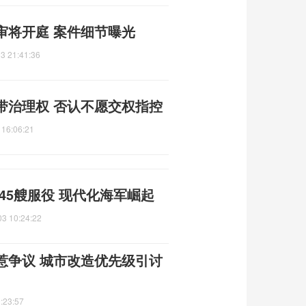
审将开庭 案件细节曝光
3 21:41:36
带治理权 否认不愿交权指控
 16:06:21
45艘服役 现代化海军崛起
03 10:24:22
惹争议 城市改造优先级引讨
:23:57