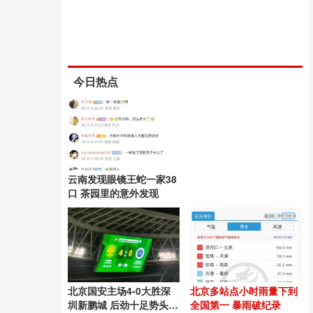
今日热点
云南发现眼镜王蛇一家38
口 茶园里的意外发现
北京国安主场4-0大胜深
北京多站点小时雨量下到
圳新鹏城 后劲十足势头良
全国第一 暴雨破纪录