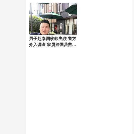
好
男子赴泰国收款失联 警方
介入调查 家属跨国营救54
天