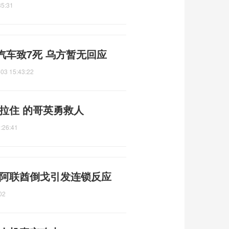
35:31
车致7死 乌方暂无回应
03 15:43:22
拉住 的哥英勇救人
:26:41
 阿联酋倒戈引发连锁反应
02