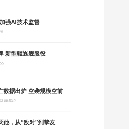
加强AI技术监督
25
碑 新型驱逐舰服役
:55
亡数据出炉 空袭规模空前
03 09:53:21
厌他，从“敌对”到挚友