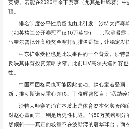
英镑。若能在2026年余下赛事（尤其是世锦赛）
顶。
排名制度公平性质疑也由此引发：沙特大师赛
（如英格兰公开赛冠军仅10万英镑），其取消暴露
马奎尔曾批评高额奖金赛打乱排名逻辑，让稳定发
中东扩张受挫也是此次事件的一个背景。沙特
反映其体育投资策略收缩。此前LIV高尔夫巡回赛
性。
中国军团格局也可能因此变动。赵心童若登顶，
断，推动斯诺克重心东移。丁俊晖曾预言："我踏碎
沙特大师赛的消亡本质上是体育资本化实验的
对赵心童而言，则是历史性机遇。当50万英镑积分
然倾斜——真正的较量不在波斯湾的奢华球台，而