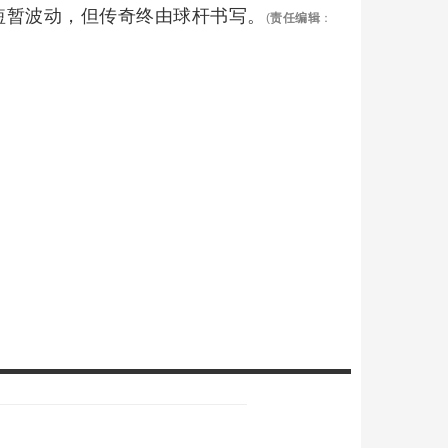
许短暂波动，但传奇终由球杆书写。
(
责任编辑
：