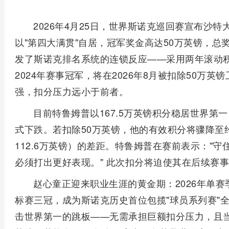
2026年4月25日，世界斯诺克巡回赛宣布沙
以"第四大满贯"自居，冠军奖金高达50万英镑，总
发了斯诺克排名系统的连锁反应——采用两年滚动
2024年赛事冠军，将在2026年8月被扣除50万英
强，扣分压力远小于前者。
目前特鲁姆普以167.5万英镑积分稳居世界第
式下跌。若扣除50万英镑，他的有效积分将骤降至
112.6万英镑）的差距。特鲁姆普在赛前表示："
必须打出更好表现。" 此次扣分将迫使其在后续赛
赵心童正迎来职业生涯的黄金期：2026年单
标赛三冠，成为斯诺克历史首位包揽"球员系列赛"
击世界第一的跳板——无需承担巨额扣分压力，且