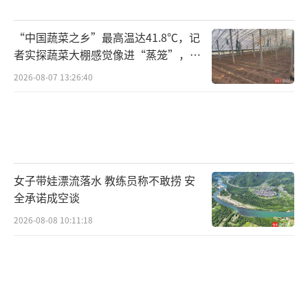
象。到了周末，东北的朋友们会带她去澡堂搓
澡、拔罐或刮痧，这种体验让她感到非常放
“中国蔬菜之乡”最高温达41.8℃，记
松。
者实探蔬菜大棚感觉像进“蒸笼”，有
村民称只能凌晨两点起来干活
2026-08-07 13:26:40
随着互联网传播与跨文化交流的不断深
化，外国人对中国的认知正从“远观”走
向“亲历”，再由“体验”走向“理解”。越
来越多来华游客通过社交媒体分享真实见闻，
形成真实、生动、立体的中国叙事，带动更多
女子带娃漂流落水 教练员称不敢捞 安
人踏上“中国游”的旅程。从“打卡中
全承诺成空谈
国”到“爱上中国”，外国友人的视角正成为
2026-08-08 10:11:18
连接中外的重要纽带。他们不仅记录中国的发
展与变化，还在跨文化交流中架起理解与信任
的桥梁。