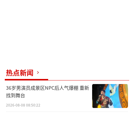
达，这些变化令人惊叹。学生时代就来中国求
学的阿丽娜也对乘坐高铁习以为常，周末坐半
小时高铁就能从北京到天津。
除了基础设施的快速发展，科技进步同样
令人印象深刻。从移动支付到电商平台，再到
人工智能和无人机配送，中国在数字生活领域
的创新让外国人直呼“不可思议”。一部手机
热点新闻
几乎可以完成所有生活需求，外卖、网购等服
务的普及使生活变得高效便捷。
36岁男演员成景区NPC后人气爆棚 重新
找到舞台
最近，越来越多的外国人开始尝试并热爱
2026-08-08 08:50:22
中式生活方式。阿丽娜在东北求学时被同学们
推荐了“热水疗法”，喝热水让她身体素质有
所改善。此外，洗浴文化也给她留下了深刻印