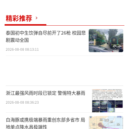
老王感慨地说，能得到中国朋友的认可，
每天为中国发声，让他感到非常幸福。中国文
精彩推荐
化的力量、光明、传奇、团结、和平和未来，
让他每天都感觉充实而有意义。当越来越多普
泰国初中生饮弹自尽前开了26枪 校园悲
剧震动全国
通个体成为交流的桥梁，中国故事不再只是宏
2026-08-08 08:13:11
大叙事，而是融入日常生活的点滴细节之中。
正是在这些真实、温暖的分享中，一个更加立
体、可信、可感的中国正走向世界，也走进人
心。
（责任编辑：zx0001）
浙江最强风雨时段已锁定 警惕特大暴雨
2026-08-08 08:36:23
白海豚或携极端暴雨重创东部多省市 局
地单点降水具极端性