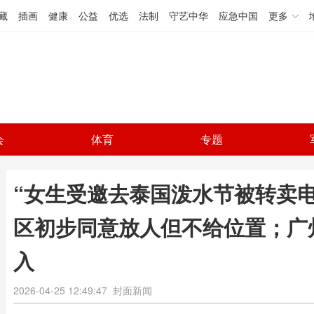
藏
插画
健康
公益
优选
法制
守艺中华
应急中国
更多
会
体育
专题
“女生受邀去泰国泼水节被转卖
区初步同意放人但不给位置；广
入
2026-04-25 12:49:47
封面新闻