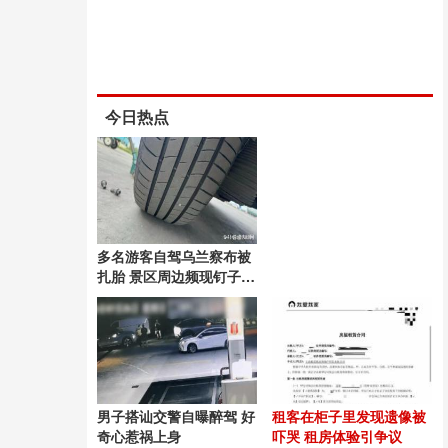
今日热点
多名游客自驾乌兰察布被
扎胎 景区周边频现钉子陷
阱
男子搭讪交警自曝醉驾 好
租客在柜子里发现遗像被
奇心惹祸上身
吓哭 租房体验引争议