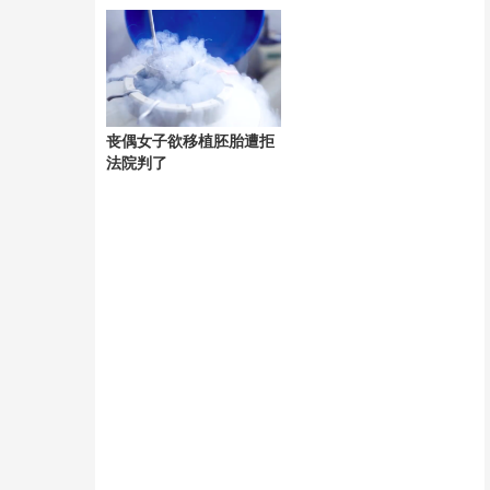
丧偶女子欲移植胚胎遭拒
法院判了