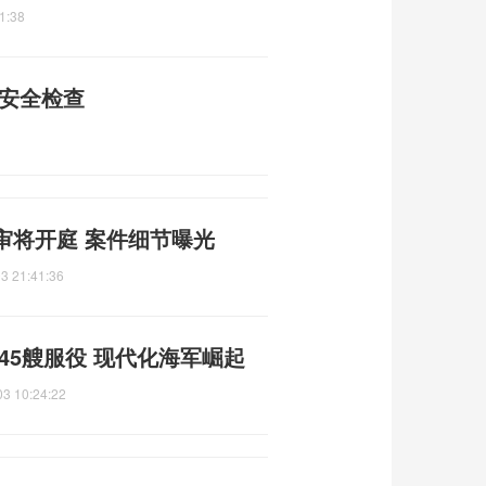
1:38
矿安全检查
审将开庭 案件细节曝光
3 21:41:36
45艘服役 现代化海军崛起
03 10:24:22