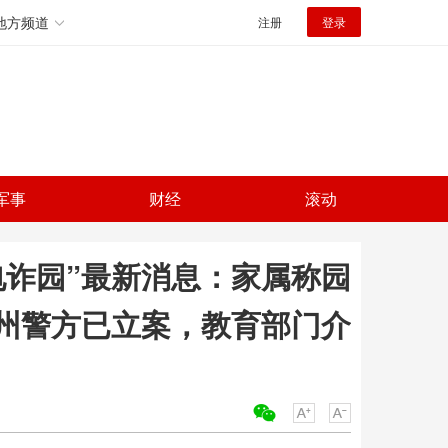
地方频道
注册
登录
军事
财经
滚动
电诈园”最新消息：家属称园
州警方已立案，教育部门介
关键词：