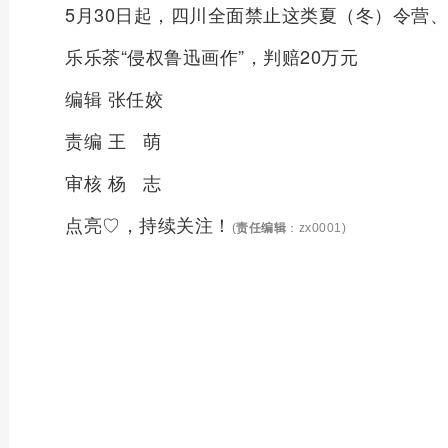
5月30日起，四川全面禁止这类夏（冬）令营
乐乐茶“侵权鲁迅画作”，判赔20万元
编辑 张任姣
责编 王 萌
审核 杨 志
点亮♡，持续关注！
(
责任编辑
：zx0001)