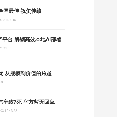
来全国最佳 祝贺佳绩
03 21:37:46
产平台 解锁高效本地AI部署
20:21:40
忧 从规模到价值的跨越
59
车致7死 乌方暂无回应
03 15:43:22