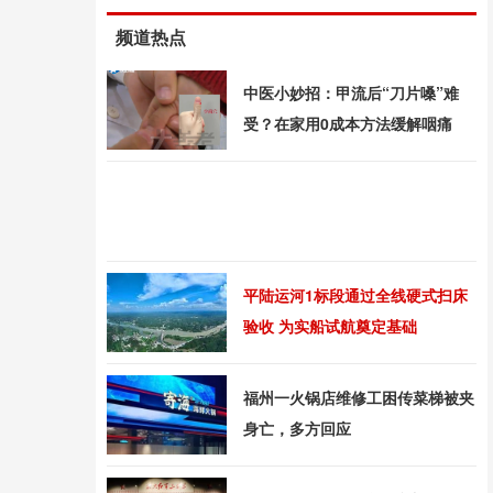
频道热点
中医小妙招：甲流后“刀片嗓”难
受？在家用0成本方法缓解咽痛
平陆运河1标段通过全线硬式扫床
验收 为实船试航奠定基础
福州一火锅店维修工困传菜梯被夹
身亡，多方回应