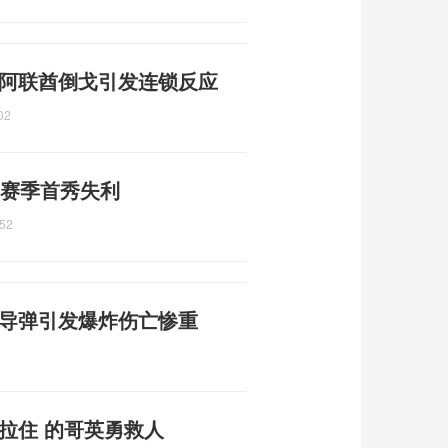
 阿联酋倒戈引发连锁反应
02
 赛季首秀失利
:52
枚导弹引发爆炸伤亡惨重
拉住 的哥英勇救人