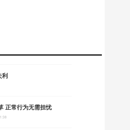
失利
草 正常行为无需担忧
1:38