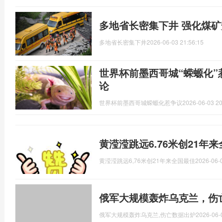
多地省长密集下井 强化煤
多地省长密集下井
2026-06-03 21:56:15
世界杯前墨西哥城“蝾螈化”
论
世界杯前墨西哥城蝾螈化惹争议
2026-06-03 20
黄滢滢跳远6.76米创21年
黄滢滢跳远6,76米创21年来全国最佳
2026-06-
俄军大规模轰炸乌克兰，伤
俄军大规模轰炸乌克兰,伤亡数据出炉
2026-06-