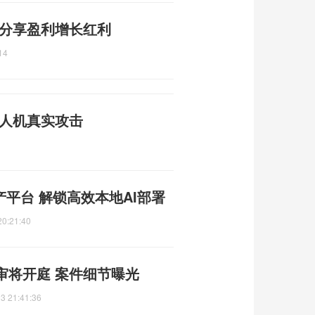
 分享盈利增长红利
14
无人机真实攻击
产平台 解锁高效本地AI部署
20:21:40
审将开庭 案件细节曝光
3 21:41:36