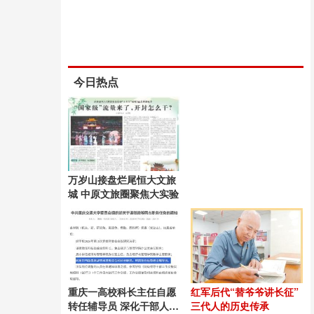
今日热点
万岁山接盘烂尾恒大文旅
城 中原文旅圈聚焦大实验
重庆一高校科长主任自愿
红军后代“替爷爷讲长征”
转任辅导员 深化干部人事
三代人的历史传承