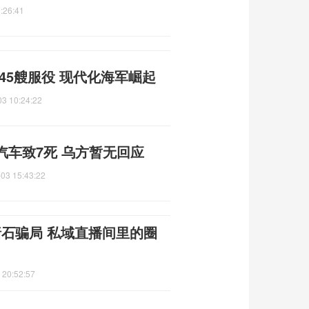
:26:41
45艘服役 现代化海军崛起
03 10:24:22
车致7死 乌方暂无回应
03 15:43:22
赌石骗局 私域直播间里的圈
 20:52:57