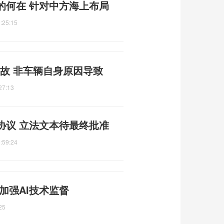
的何在 针对中方海上布局
:25:15
故 非车辆自身原因导致
27:13
协议 立法文本待最终批准
:59:24
加强AI技术监督
25