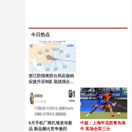
今日热点
浙江防指将防台风应急响
应提升至Ⅲ级 迎战强台
风“白海豚”
9月手机厂商扎堆发布新
中超：上海申花胜青岛海
品 新品频出竞争激烈
牛 客场全取三分