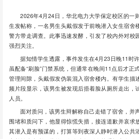
2026年4月24日，华北电力大学保定校区的
生发帖称，一名男生头戴假发于前晚潜入女生宿舍
警方带走调查。此事迅速发酵，引发了校内外对校
强烈关注。
据知情学生透露，事件发生在4月23日晚11时
虽配备“刷脸”门禁系统，但通常在晚间11点后才
管理间隙，头戴假发伪装混入宿舍楼内。有学生描
频片段显示，该男生被发现后捂着脸从厕所走出，
人员。
面对质问，该男生辩解称自己走错了宿舍，并
围堵和质问下，他显得惊慌失措，接连道歉并哀求
其潜入是有预谋的，打算等到夜深人静时潜入公共