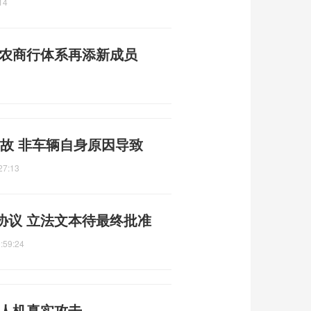
14
州农商行体系再添新成员
故 非车辆自身原因导致
27:13
协议 立法文本待最终批准
:59:24
无人机真实攻击