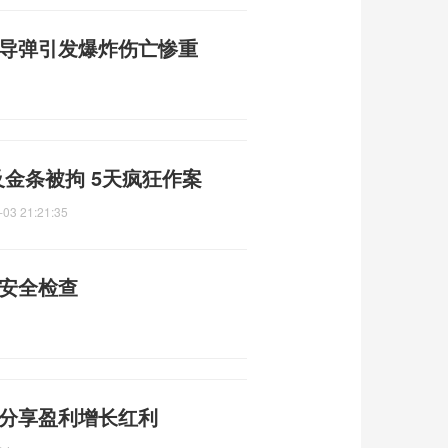
枚导弹引发爆炸伤亡惨重
及金条被拘 5天疯狂作案
-03 21:21:35
矿安全检查
 分享盈利增长红利