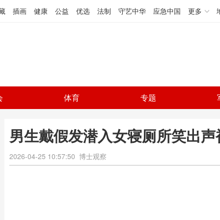
藏
插画
健康
公益
优选
法制
守艺中华
应急中国
更多
会
体育
专题
男生戴假发潜入女寝厕所笑出声
2026-04-25 10:57:50
博士观察