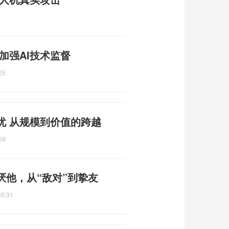
加强AI技术监督
25
忧 从规模到价值的跨越
59
厌他，从“敌对”到挚友
35:31