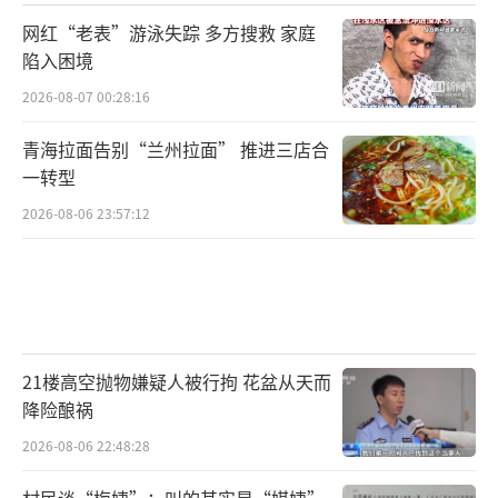
田春耕蓄力赋能。水源到位后，水田整地作业
网红“老表”游泳失踪 多方搜救 家庭
同步提速。田间抽水设备昼夜不间断作业，将
陷入困境
渠水源源不断地引入水田。搭载北斗导航的智
2026-08-07 00:28:16
能搅浆平地机穿梭田间，高效完成翻耕、搅
浆、平地作业，让原本高低不平的水田变得平
青海拉面告别“兰州拉面” 推进三店合
一转型
整通透，为水稻插秧创造优质水土条件。
2026-08-06 23:57:12
黑龙江省农业农村厅最新农情调度显示，
截至4月21日，全省旱田作物播种面积达99.4万
亩，水稻育秧进度超九成，水稻泡田面积1790
万亩。
（责任编辑：zx0176）
21楼高空抛物嫌疑人被行拘 花盆从天而
降险酿祸
2026-08-06 22:48:28
村民谈“梅姨”：叫的其实是“媒姨”