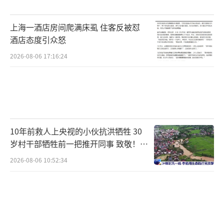
景区接待游客超82万人次，直接吸纳200余名农
牧民稳定就业，辐射带动90余户农民从事旅游
上海一酒店房间爬满床虱 住客反被怼
经营，让当地群众在家门口吃上了“旅游
酒店态度引众怒
饭”。
2026-08-06 17:16:24
这几天，云南楚雄州禄丰市的8万亩小麦陆
续进入收获阶段，农户们抓紧收割，并开展玉
米整地备耕工作。在禄丰市仁兴镇的广袤田野
上，麦浪起伏、麦穗饱满，联合收割机在麦田
10年前救人上央视的小伙抗洪牺牲 30
中忙碌，很快金灿灿的麦粒就收获装车。云南
岁村干部牺牲前一把推开同事 致敬！送
别！
干湿季分明，5月即将进入雨季，为防止阴雨导
2026-08-06 10:52:34
致收割机无法下地、麦穗发芽，农户在雨季到
来前抢抓晴好天气抢收小麦，并同步开展玉米
整地备耕。