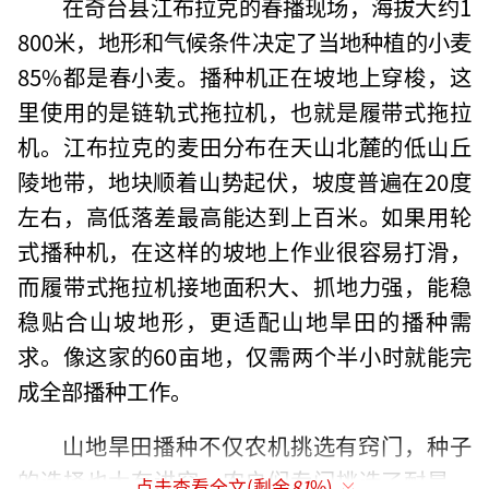
在奇台县江布拉克的春播现场，海拔大约1
800米，地形和气候条件决定了当地种植的小麦
85%都是春小麦。播种机正在坡地上穿梭，这
里使用的是链轨式拖拉机，也就是履带式拖拉
机。江布拉克的麦田分布在天山北麓的低山丘
陵地带，地块顺着山势起伏，坡度普遍在20度
左右，高低落差最高能达到上百米。如果用轮
式播种机，在这样的坡地上作业很容易打滑，
而履带式拖拉机接地面积大、抓地力强，能稳
稳贴合山坡地形，更适配山地旱田的播种需
求。像这家的60亩地，仅需两个半小时就能完
成全部播种工作。
山地旱田播种不仅农机挑选有窍门，种子
的选择也大有讲究。农户们专门挑选了耐旱、
点击查看全文(剩余
81
%)