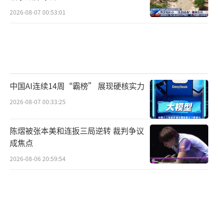
机稳步作业。依托北斗导航精准定位技术，农
2026-08-07 00:53:01
机沿着预设路线精准直行，一次性完成开沟、
施肥、播种、覆土、镇压全套作业工序。
八五二农场严格采用当地成熟的“三五播
种法”，以地下5厘米土层温度连续5天稳定达
中国AI连续14周“霸榜” 展现硬核实力
到5℃作为标准，精准敲定最佳播种时机。同
时，农场全域推广电控气吹式播种机，依靠精
2026-08-07 00:33:25
准电控系统与专业气吹下种工艺，实现玉米精
陈熠被张本美和连扳三局逆转 裁判争议
细化点播作业。
成焦点
不止旱田玉米耕种有序推进，全省水稻生
2026-08-06 20:59:54
产也进入泡田整地、集中育秧的关键期。在北
大荒集团八五九农场灌区提水站，10台提水机
组全速运转，引乌苏里江活水奔涌入田，为水