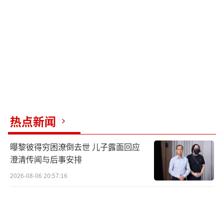
麦的绿色品质。
江布拉克春播最大的看点不仅是播种小
麦，更是播种“风景”。这片麦田坐落在5A级
景区江布拉克里，麦田景观也是江布拉克最核
心的风景线。初夏时，麦苗顺着山势铺展，像
是给丘陵铺满了绿毯；盛夏时节，梯田褪去绿
装，麦浪随风翻涌，这是江布拉克最具标志性
热点新闻
的“金色麦海”景观；到了秋天，收割后的金
黄麦茬和远山雪峰、浅绿草甸拼成一幅丰收油
曝黎彼得穷困潦倒去世 儿子露面回应
画；雪后的江布拉克，白雪覆着的麦垄与墨绿
澄清传闻与后事安排
云杉相映，也是冬日限定风景。
2026-08-06 20:57:16
江布拉克的麦田四时之景各有韵味，也让
这里成为热门旅游目的地。2025年，江布拉克