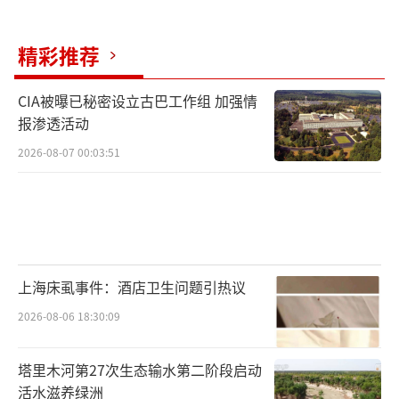
近年来，禄丰推进高标准农田建设和良种
良法配套，采取拆埂并田、土地平整等措施，
精彩推荐
使昔日零散的“巴掌田”变成宜机宜耕的“大
条田”。这个麦收季，当地统筹全市20家农机
CIA被曝已秘密设立古巴工作组 加强情
报渗透活动
专业合作社，调配近600台（套）农机具开展跨
2026-08-07 00:03:51
户、跨区域作业，不仅提升了收割效率，更降
低了作业成本。预计5月初小麦全部收完，之后
根据地块情况轮种玉米等作物。
近期，黑龙江春播生产工作自南向北全面
铺开。智能农机、北斗导航等现代化设备的大
上海床虱事件：酒店卫生问题引热议
面积应用，让黑土地的春耕作业更加精准高
2026-08-06 18:30:09
效。在北大荒集团八五二农场的玉米播种现
塔里木河第27次生态输水第二阶段启动
场，两台大马力拖拉机牵引电控气吹精量播种
活水滋养绿洲