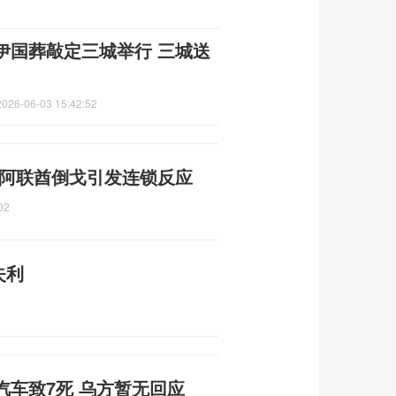
伊国葬敲定三城举行 三城送
2026-06-03 15:42:52
 阿联酋倒戈引发连锁反应
02
失利
车致7死 乌方暂无回应