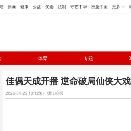
藏
插画
健康
公益
优选
法制
守艺中华
应急中国
更多
会
体育
专题
佳偶天成开播 逆命破局仙侠大戏
2026-04-25 10:12:07
钱江晚报