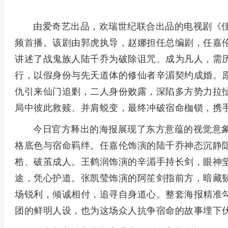
由爱奇艺出品，欢瑞世纪联合出品的电视剧《佳
频首播。该剧由郭虎执导，赵娜担任总编剧，任嘉
讲述了战鬼族人陆千乔为破除诅咒、成为凡人，需
行，以假身份与先天道体的修仙者辛湄契约成婚。
仇引来仙门追剿，二人身份败露，深陷多方势力拉
局中彼此救赎、并肩蜕变，最终冲破宿命枷锁，携
今日官方释出的海报展现了东方意蕴的视觉意
格底色与宿命羁绊。任嘉伦饰演的陆千乔神态沉静
梏、破茧成人。王鹤润饰演的辛湄手持长剑，眼神
途，凭心护道。张凯莹饰演的阿笙剑指前方，暗藏
场锐利，倾诚相付，追寻自身道心。整套海报精准
团的鲜明人设，也为这场众人抗争宿命的故事埋下