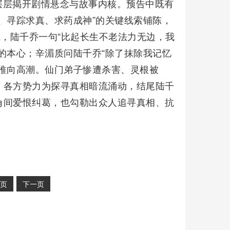
层层揭开剧情悬念与故事内核。预告中既有
、寻踪求真、求药成神”的关键线索铺陈，
线，陆千乔一句“比起长生不老法力无边，我
的本心；辛湄质问陆千乔“除了抹除我记忆
推向高潮。仙门弟子惨遭杀害、灵根被
，各方势力为探寻真相暗流涌动，结尾陆千
角间爱恨纠葛，也勾勒出众人追寻真相、抗
页
下一页