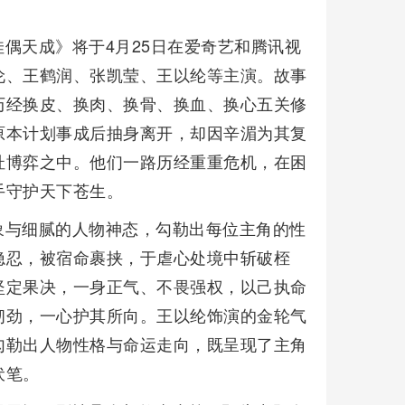
偶天成》将于4月25日在爱奇艺和腾讯视
伦、王鹤润、张凯莹、王以纶等主演。故事
历经换皮、换肉、换骨、换血、换心五关修
原本计划事成后抽身离开，却因辛湄为其复
扯博弈之中。他们一路历经重重危机，在困
手守护天下苍生。
象与细腻的人物神态，勾勒出每位主角的性
隐忍，被宿命裹挟，于虐心处境中斩破桎
坚定果决，一身正气、不畏强权，以己执命
韧劲，一心护其所向。王以纶饰演的金轮气
勾勒出人物性格与命运走向，既呈现了主角
伏笔。