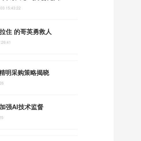
03 15:43:22
拉住 的哥英勇救人
:26:41
E 精明采购策略揭晓
26
加强AI技术监督
25