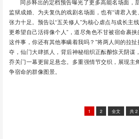
同步释出的定档预告曝光了更多高能名场面，
监狱成婚、为夫复仇的戏剧名场面，也有“请君入瓮
张力十足。预告以“五关修人”为核心虐点与成长主
更希望自己活得像个人”，道尽角色不甘被宿命裹挟
这件事，你还有其他事瞒着我吗？”将两人间的拉扯
夺，仙门大肆抓人，背后神秘组织正酝酿惊天阴谋
乔关门一幕更留足悬念。多重强情节交织，展现主
争宿命的群像图景。
1
2
全文
共
2