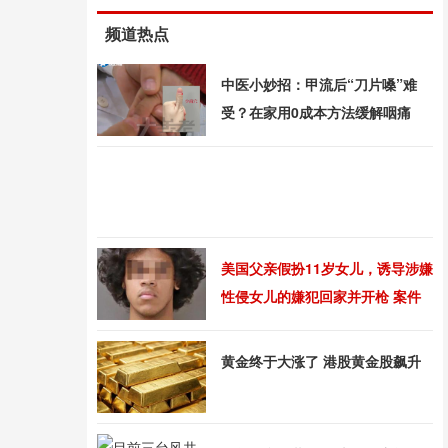
频道热点
中医小妙招：甲流后“刀片嗓”难
受？在家用0成本方法缓解咽痛
美国父亲假扮11岁女儿，诱导涉嫌
性侵女儿的嫌犯回家并开枪 案件
引发全美关注
黄金终于大涨了 港股黄金股飙升