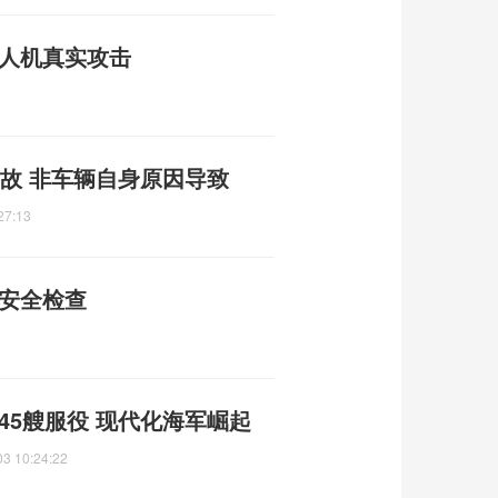
无人机真实攻击
故 非车辆自身原因导致
27:13
矿安全检查
45艘服役 现代化海军崛起
03 10:24:22