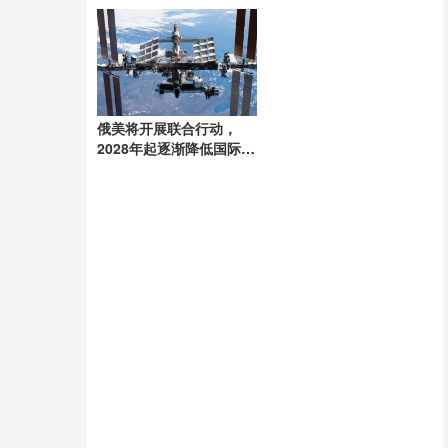
新套路
俄美将开展联合行动，
2028年起逐渐降低国际空
间站的轨道高度：计划持
续至2030年停运