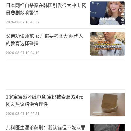
日本网红自杀案在韩国引发很大冲击 网
暴悲剧敲响警钟
2026-08-07 10:45:32
父亲劝读师范 女儿偏要考北大 两代人
的教育选择碰撞
2026-08-07 10:04:10
1岁宝宝碰坏纸巾盒 宝妈被索赔924元
网友热议赔偿合理性
2026-08-07 10:22:51
儿科医生漏诊获刑：我认错但不能认罪