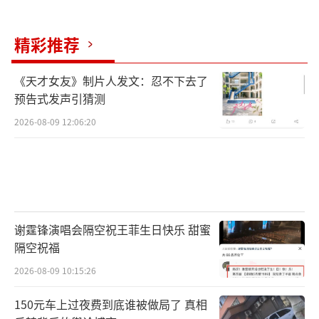
9X作为合资品牌电动智能车型的代表，其智能
化与本土化竞争力面临挑战。
精彩推荐
车企集体涌入大型SUV市场，背后有明确
《天才女友》制片人发文：忍不下去了
的商业逻辑。中国汽车消费结构正在发生变
预告式发声引猜测
化，2025年SUV在中国乘用车市场的份额首次
2026-08-09 12:06:20
超过轿车，达到50.1%；2026年第一季度进一
步升至54.3%，轿车降至40.7%。在15万元以
上的消费升级区间，SUV的占比优势更为明
显，消费者对“大车”的偏好持续增强。家庭
结构变化也在带动需求，二孩、三孩家庭比例
谢霆锋演唱会隔空祝王菲生日快乐 甜蜜
隔空祝福
提升，五座车型难以满足全家出行需求，消费
2026-08-09 10:15:26
者追求“每个座位都舒适”，三排座SUV市场
被逐步激活。乘联会数据显示，2026年第一季
150元车上过夜费到底谁被做局了 真相