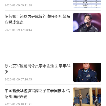
辆降至11.8万辆，下滑24%。这表明即便在增
2026-08-09 09:11:38
长市场中，头部品牌也难以长期保持增长。随
着更多玩家入场，市场集中度可能进一步下
陈伟霆：还以为是成毅的演唱会呢 绿海
应援成焦点
降，多数车型月销量或长期处于低位。对于车
企而言，跟进入局容易，持续盈利艰难。
2026-08-09 12:08:14
（责任
编辑：0764）
原北京军区副司令员李永金逝世 享年84
岁
2026-08-09 07:16:45
中国籍豪华游艇富商之子在泰国被杀 情
感纠纷酿悲剧
2026-08-09 18:11:21