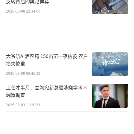
度大型SUV销量达11万辆，同比增长169%。
反转背后的舆论博弈
2026-08-08 22:34:07
理想和问界的成功产生了强烈的示范效
应。2025年，问界M9销量11.8万辆，问界M8
销量15万辆，分列大型SUV市场前两名。理想
汽车以34.26万辆的销量领跑中大型SUV市场，
占据超过20%的份额。这些大型SUV产品不仅
大爷听AI洒农药 150亩苗一夜枯萎 农户
销量可观，毛利率水平也较高。由于一直押注
损失惨重
大型SUV市场，理想汽车从2023年便开始盈
2026-08-09 08:46:32
利，是所有新势力车企中首个实现盈利的品
上任才半月，立陶宛新总理涉嫌学术不
牌。截至2025年底，理想汽车累计净利润约20
端遭调查
9亿元。赛力斯集团在问界品牌的快速发展中也
2026-08-03 11:20:31
在2024年实现扭亏为盈，截至2025年底累计盈
利119亿元。在价格战持续三年的背景下，车企
普遍将战略重心向利润更高的大型SUV倾斜。