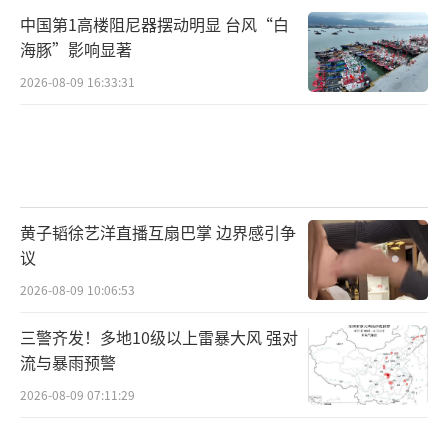
量在几千辆甚至几百辆。在一个年销量约40万
中国第1高楼阻尼器摆动明显 台风“白
海豚”影响显著
至50万辆的市场中，同时涌入数十款产品，竞
2026-08-09 16:33:31
争烈度骤增。
产品同质化问题正在加剧。各大车企的大
型SUV在空间布局、动力系统、智能化配置上
的差异化程度有限。当所有产品都标榜“豪
华”“旗舰”“智能天花板”时，真正能打动
黄子韬徐艺洋直播互扇巴掌 边界感引争
议
消费者的差异化卖点变得稀缺。价格战风险正
2026-08-09 10:06:53
急剧上升，利润空间面临被压缩的可能。
三警齐发！多地10级以上雷暴大风 强对
在这一细分市场中，理想和问界已占据先
流与暴雨预警
发优势，积累了用户口碑和品牌认知。后来者
2026-08-09 07:11:29
如蔚来ES9、比亚迪大唐需要更高的推广成本才
能获得同等份额。零跑D19以低价策略切入，