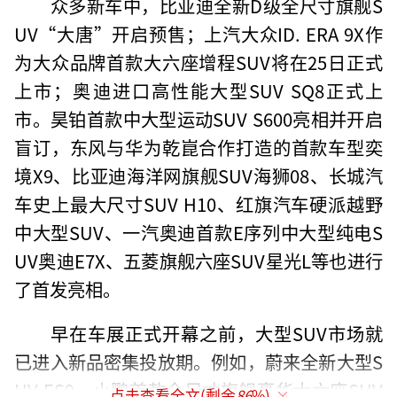
众多新车中，比亚迪全新D级全尺寸旗舰S
UV“大唐”开启预售；上汽大众ID. ERA 9X作
为大众品牌首款大六座增程SUV将在25日正式
上市；奥迪进口高性能大型SUV SQ8正式上
市。昊铂首款中大型运动SUV S600亮相并开启
盲订，东风与华为乾崑合作打造的首款车型奕
境X9、比亚迪海洋网旗舰SUV海狮08、长城汽
车史上最大尺寸SUV H10、红旗汽车硬派越野
中大型SUV、一汽奥迪首款E序列中大型纯电S
UV奥迪E7X、五菱旗舰六座SUV星光L等也进行
了首发亮相。
早在车展正式开幕之前，大型SUV市场就
已进入新品密集投放期。例如，蔚来全新大型S
UV ES9、小鹏首款全尺寸旗舰豪华大六座SUV
点击查看全文(剩余
86
%)