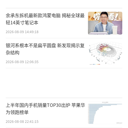
更重要的是，自主品牌已具备向上突破的
余承东拆机最新款鸿蒙电脑 揭秘全球最
能力。2025年自主品牌SUV在SUV品类中的份
轻14英寸笔记本
额达73.4%，较2024年提升近4个百分点。在中
2026-08-09 14:49:18
低端市场站稳脚跟后，自主品牌具备了进入高
银河系根本不是扁平圆盘 新发现揭示复
端大型SUV市场的条件。同时消费者对自主品
杂结构
牌高端车型的接受度也在快速提升，理想、问
2026-08-09 12:06:35
界、蔚来、极氪等品牌的快速发展，已经证明
了这一趋势。
尽管大型SUV市场增长迅速，但这一赛道
的容量存在明显上限，大量玩家涌入将带来多
上半年国内手机销量TOP30出炉 苹果华
重风险。2026年第一季度，大型SUV月均销量
为领跑榜单
约3.7万辆，低于A级SUV等主流细分市场。3月
2026-08-08 22:41:15
份仅极少数车型月销突破万辆，多数车型月销