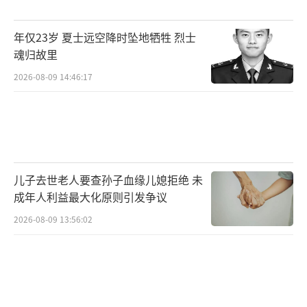
情来看，增程式车型在大型SUV市场接受度更
高，纯电车型则在能耗和驾乘体验上更具优
年仅23岁 夏士远空降时坠地牺牲 烈士
势。
魂归故里
2026-08-09 14:46:17
在智能化配置方面，各品牌趋于同质化。
各家竞争的焦点仍聚焦于辅助驾驶系统的先进
性和座舱的智能化水平。
整体来看，在理想L9和问界M9凭借已有用
儿子去世老人要查孙子血缘儿媳拒绝 未
户基础和市场认知，在高端大型SUV赛道中已
成年人利益最大化原则引发争议
经立足的前提下，蔚来ES9、极氪8X、凯迪拉
2026-08-09 13:56:02
克凯威德、奕境X9等新玩家面临的压力不小。
比亚迪大唐的优势在于比亚迪的规模化和品牌
势能。零跑D19则以低价策略切入，但能否维
持利润并建立品牌认知尚待观察。大众ID. ERA