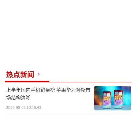
产品发现，这些新产品存在明显的定价分层与
路线分化。在40万至60万元区间，集中了蔚来
ES9、极氪8X、凯迪拉克凯威德、坦克700 Hi4-
Z、奕境X9等新高端品牌和传统豪华品牌旗舰车
型。在30万至40万元区间则汇聚了比亚迪大
唐、上汽大众ID. ERA 9X、小鹏GX、魏牌V9X
等产品。此外，还有售价超百万元的奥迪SQ8
热点新闻
参与竞争。
上半年国内手机销量榜 苹果华为领衔市
在动力路线上，大型SUV市场增程式与纯
场结构清晰
电路线并存，少部分车型仅提供一种动力，如I
2026-08-09 10:10:43
D. ERA 9X采用增程路线，蔚来ES9和凯迪拉克
凯威德走纯电路线。其他车型多提供纯电+插混
（包括增程）的多动力选择。从此前的市场行