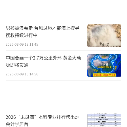
面临“上量”与“高端化”之间的矛盾。更值
得关注的是，2025年理想汽车毛利率为18.
7%，较2024年的20.5%下降1.8个百分点，即
男孩被浪卷走 台风过境才能海上搜寻
便是领先企业也面临利润率压力。
搜救持续进行中
2026-08-09 18:11:45
市场增长也存在不确定性。2025年中国乘
中国要画一个2.7万公里外环 黄金大动
用车销量2374万辆，同比增长3.8%，增速放
脉即将贯通
缓。在经济增速放缓、居民消费预期偏谨慎的
2026-08-09 13:14:56
背景下，高价车型的持续增长动能存疑。大型S
UV能否在销量增长的同时保持足够利润率，是
所有入局者必须面对的问题。
从更长周期看，大型SUV市场的淘汰赛已
2026“未录满”本科专业排行榜出炉
经开始。2025年问界M9销量从2024年的15.6万
会计学居首