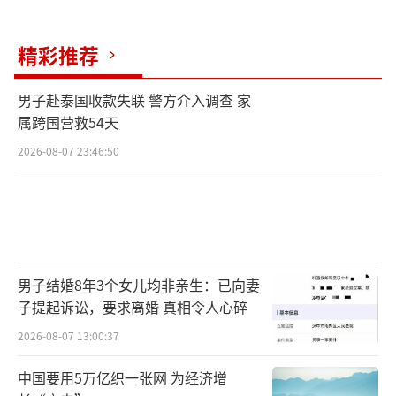
间紧邻活动室，现场活动的老人和护工都未听
到任何异常声音。事发后处理没有不管不
精彩推荐
顾。”
男子赴泰国收款失联 警方介入调查 家
河南泽槿律师事务所主任付建认为，此事
属跨国营救54天
件中，73岁老人被打造成多处骨折等严重后
2026-08-07 23:46:50
果，若经伤情鉴定构成轻伤及以上，涉嫌故意
伤害罪，可依法追究刑事责任并结合其年龄从
轻或减轻处罚；若未达刑事标准，仍需承担医
疗费、护理费等民事赔偿责任，如其无独立财
男子结婚8年3个女儿均非亲生：已向妻
产或行为能力受限，可由其监护人承担相应替
子提起诉讼，要求离婚 真相令人心碎
代赔偿责任。
2026-08-07 13:00:37
浙江铁券律师事务所高级合伙人张永辉表
中国要用5万亿织一张网 为经济增
示，即便养老院流程合规，但形式合规也不等