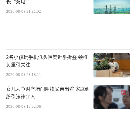
长“充电”
于实质尽到安全保障责任，不能据此免除侵权
2026-08-07 21:31:02
过错责任。我国法律没有高龄免责规定，85岁
老人持械殴打他人致多处骨折、身体严重受
损，民事层面必须全额承担医疗费、伤残赔
偿、精神损害抚慰金等全部侵权赔偿。若受害
人伤情经鉴定构成轻伤以上，施暴者已涉嫌故
2名小孩玩手机低头幅度近乎折叠 颈椎
负重引关注
意伤害罪；虽已满75周岁可依法从轻、减轻处
罚，但绝不意味着无需承担法律责任。依据
2026-08-07 23:18:11
《民法典》相关规定，第三人实施侵权致人损
女儿为争财产堵门阻挠父亲出殡 家庭纠
害，养老机构如未尽安全保障义务的，应当承
纷引法律介入
担补充赔偿责任。
（责任编辑：0882）
2026-08-07 19:22:06