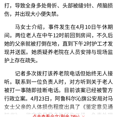
打，导致全身多处骨折、头部被缝9针、颅脑损
伤，并出现大小便失禁。
马女士介绍，事件发生在4月10日午休期
间。两位老人在中午12时前回到房间，不久后
她的父亲就被打倒在地，直到下午2时护工才发
现并送医。她质疑养老院在人员安排与现场监
护上存在疏失。
记者多次拨打该养老院电话但始终无人接
听。联系到一位负责人时，对方听到关于老人
被打一事随即挂断电话。目前该案已经被警方
行政立案。4月23日，阿鲁科尔沁旗公安局对马
女士父亲的人体损伤程度出具了《鉴定意见通
知书》，鉴定意见是多处轻伤二级。负责处理
点击查看全文(剩余
78
%)