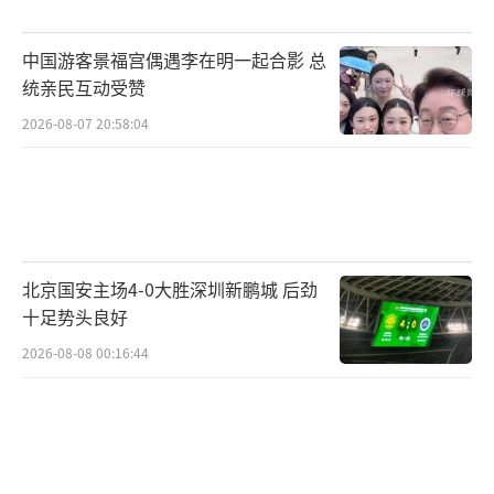
元。她无法理解，在所谓“规范管理”下，如
此严重的暴力为何能在午休时段长时间发生。
中国游客景福宫偶遇李在明一起合影 总
统亲民互动受赞
当地12345向马女士反馈，阿鲁科尔沁旗民
2026-08-07 20:58:04
政局养老服务股的调查情况是，颐和养老院工
作人员当天12时30分巡更没有发现异常，14时
02分交接工作换床单时发现老人被打。养老院
每两小时巡更一次，完全符合规定。发现老人
被打后，院长护工全程陪同就医，与家属交接
北京国安主场4-0大胜深圳新鹏城 后劲
十足势头良好
完才离开。
2026-08-08 00:16:44
针对马女士的质疑，12345回应称，“同屋
老人入院评估为半失能无暴力倾向。无法预见
暴力行为。殴打发生时，无任何外部声响和预
警，两位老人未按床头呼救器。两位老人的房