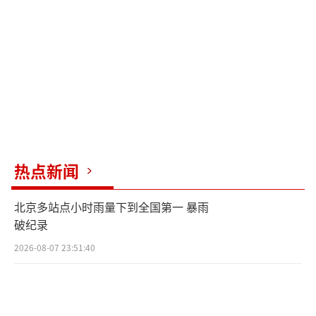
无护工前来查看，直至午后巡查时才发现伤
者。
经诊断，马女士的父亲尺骨骨折、双侧肋
骨骨折，头皮裂伤缝合9针，并伴有脑震荡。此
外，其头皮、面部、双臂、双手及髋部均存在
广泛挫伤。由于伤势严重，老人出现大小便失
禁情况。
热点新闻
马女士提供给记者的照片显示，老人刚入
北京多站点小时雨量下到全国第一 暴雨
院时脸上沾满血迹，胸前衣服上有大片血渍，
破纪录
整个手臂呈褐色淤青。
2026-08-07 23:51:40
马女士表示，该养老院是当地收费最高、
规格最高的养老机构，月费在2000元至4000