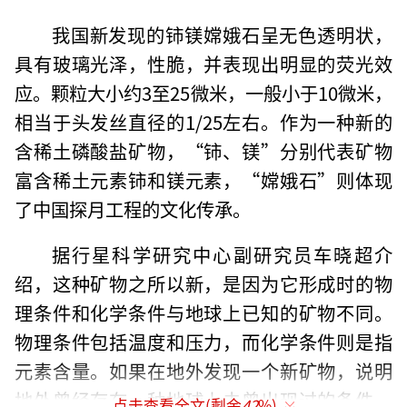
我国新发现的铈镁嫦娥石呈无色透明状，
具有玻璃光泽，性脆，并表现出明显的荧光效
应。颗粒大小约3至25微米，一般小于10微米，
相当于头发丝直径的1/25左右。作为一种新的
含稀土磷酸盐矿物，“铈、镁”分别代表矿物
富含稀土元素铈和镁元素，“嫦娥石”则体现
了中国探月工程的文化传承。
据行星科学研究中心副研究员车晓超介
绍，这种矿物之所以新，是因为它形成时的物
理条件和化学条件与地球上已知的矿物不同。
物理条件包括温度和压力，而化学条件则是指
元素含量。如果在地外发现一个新矿物，说明
地外曾经存在一种地球上未曾出现过的条件。
点击查看全文(剩余
42
%)