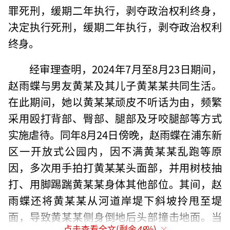
罪死刑，缓期二年执行，剥夺政治权利终身，
决定执行死刑，缓期二年执行，剥夺政治权利
终身。
经审理查明，2024年7月至8月23日期间，
赵雨蝶与男友黄某及其儿子黄某某共同生活。
在此期间，她以黄某某顽皮不听话为由，频繁
采用殴打背部、臀部、腿部及牙咬腿部等方式
实施虐待。同年8月24日傍晚，赵雨蝶在浦东新
区一开放式公园内，因不满黄某某乱跑等原
因，多次用手拍打黄某某头面部，并用树枝抽
打、用脚踢踹黄某某身体其他部位。其间，赵
雨蝶还将黄某某从河道岸堤下斜坡拎甩至堤
面，导致黄某某侧身倒地后头部撞击地面。当
点击查看全文(剩余
48
%)