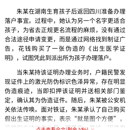
朱某在湖南生育孩子后返回四川准备办理
落户事宜。过程中，她认为另一个名字更适合
孩子，为省去正规更名流程的麻烦，没有通过
合法途径申请变更，而是通过网络找到制证广
告，花钱购买了一张伪造的《出生医学证
明》，试图凭此到派出所为孩子办理落户。
当朱某持该证明办理业务时，户籍民警发
现证件上的激光防伪标识色泽异常，存在明显
伪造痕迹，当即扣押该证明并送相关部门鉴
定，确认其为伪造证件。随后，朱某被公安机
关依法传唤。面对铁证，朱某承认了自己购买
假出生证明的事实，表示“就是图个方便”，
没想到会被工作人员一眼看穿。最终，因使用
点击查看全文(剩余
10
%)