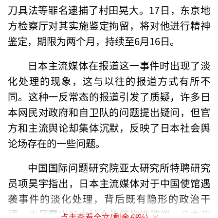
刀具法等罪名逮捕了村田晃大。17日，东京地
方检察厅对其实施鉴定拘留，将对他进行精神
鉴定，期限为两个月，持续至6月16日。
日本主流媒体在报道这一事件时出现了淡
化处理的现象，这与以往的报道方式有所不
同。这种一反常态的报道引发了质疑，许多日
本网民对政府和自卫队的问题提出疑问，但官
方和主流舆论却集体沉默，反映了日本社会舆
论场存在的一些问题。
中国国际问题研究院亚太研究所特聘研究
员项昊宇指出，日本主流媒体对于中国使馆遇
袭事件的淡化处理，背后既有隐形的政治干
预，也暴露出日本社会的结构性弊端。日本政
点击查看全文(剩余
68
%)