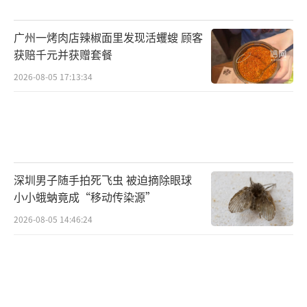
的危险信号。而日本舆论对此事件的轻描淡
广州一烤肉店辣椒面里发现活蠼螋 顾客
写，反映出日本社会的纵容姿态。
获赔千元并获赠套餐
畸形的舆论生态与日本政府在历史和台湾
2026-08-05 17:13:34
等问题上的错误政策密切相关，包括缺乏正确
的历史教育，这些因素导致极端民族主义情绪
蔓延，客观理性的声音受到压制。这种状态不
仅损害日本媒体的公信力，更严重破坏中日关
深圳男子随手拍死飞虫 被迫摘除眼球
系的民意基础。如果日本政府与媒体继续回避
小小蛾蚋竟成“移动传染源”
问题，掩盖真相，只会加剧国际社会对日本发
2026-08-05 14:46:24
展走向的担忧，最终损害日本自身的国际形象
与长远利益。
（责任编辑：zx0176）