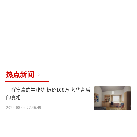
显然受到这种官方控制的影响，试图将恐怖暴
力威胁弱化为极端个人行为，配合日本政府将
严重的外交事件降格为普通的治安案件。
这种报道方式反映出日本媒体行业已经丧
失新闻伦理操守，在长期受到右翼势力影响与
保守化浪潮冲击下，媒体机构为避免政治压力
与经济损失，往往采取选择性报道，甚至不惜
热点新闻
歪曲事实真相。日本媒体对于政府的错误做法
失去了舆论监督的作用。更值得警惕的是，日
一群富豪的牛津梦 标价108万 奢华背后
本媒体的集体沉默与官方避责背后，是日本社
的真相
会深层次的价值观扭曲与历史认知偏差。自卫
2026-08-05 22:46:49
队军官持刀闯馆，威胁杀害中国外交人员的极
端行为，折射出自卫队内部受到极端右翼思想
的侵蚀，对外发出军国主义思想正在死灰复燃