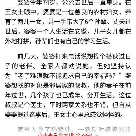
婆婆今年74岁，公公去世后一直单身。在
王女士眼中，婆婆是一位善良的农村妇女，养
育了两儿一女，并一手带大了6个孙辈。丈夫过
世后，婆婆一个人生活在安徽，儿子女儿都在
外地打拼，孙辈们也有自己的学习生活。
前几天，婆婆打来电话说想找个搭伙过日
子的老伴。全家人都劝说她，但她坚持认
为“老了难道就不能追求自己的幸福吗？”婆
婆想找的对象是邻居家的叔叔，他的妻子在前
年过世，几个孩子也已成年、分开生活。这位
叔叔是个医生，平时两家关系也不错，但自从
婆婆提过这事后，王女士心里总感觉怪怪的。
家里人除了孙辈外，一致反对婆婆的决
点击查看全文(剩余
35
%)