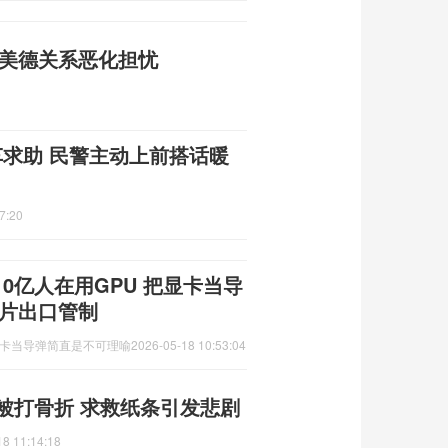
发美德关系恶化担忧
车求助 民警主动上前搭话暖
7:20
0亿人在用GPU 把显卡当导
芯片出口管制
显卡当导弹简直是不可理喻
2026-05-18 10:53:04
被打骨折 求救纸条引发悲剧
18 11:14:18