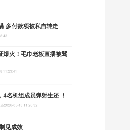
瞒 多付款项被私自转走
18:43
证爆火！毛巾老板直播被骂
8 11:23:41
，4名机组成员弹射生还 ！
生还
2026-05-18 11:26:32
控制见成效