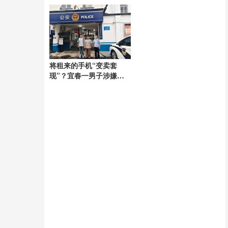
判处有期徒刑4年
探出车辆与粉丝打招呼，
当地交警回应
将租来的手机“变卖套
现”？宜春一男子涉嫌诈
骗被抓