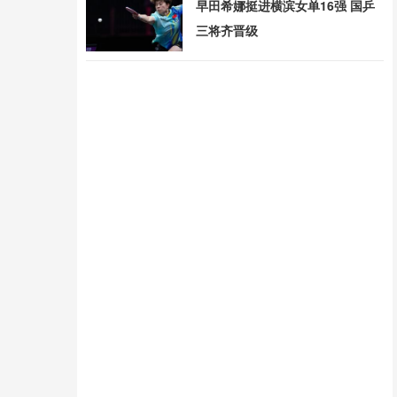
早田希娜挺进横滨女单16强 国乒
三将齐晋级