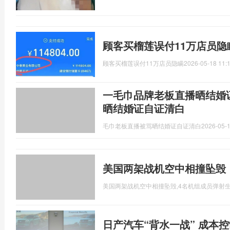
顾客买榴莲误付11万店员隐
顾客买榴莲误付11万店员隐瞒
2026-05-18 11:
一毛巾品牌老板直播晒结婚
晒结婚证自证清白
毛巾老板直播被骂晒结婚证自证清白
2026-05-1
美国两架战机空中相撞坠毁
美国两架战机空中相撞坠毁,4名机组成员弹射
日产汽车“背水一战” 成本