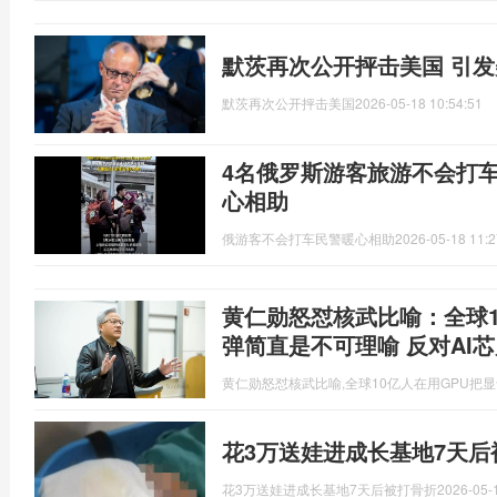
默茨再次公开抨击美国 引
默茨再次公开抨击美国
2026-05-18 10:54:51
4名俄罗斯游客旅游不会打
心相助
俄游客不会打车民警暖心相助
2026-05-18 11:2
黄仁勋怒怼核武比喻：全球1
弹简直是不可理喻 反对AI
黄仁勋怒怼核武比喻,全球10亿人在用GPU把
花3万送娃进成长基地7天后
花3万送娃进成长基地7天后被打骨折
2026-05-