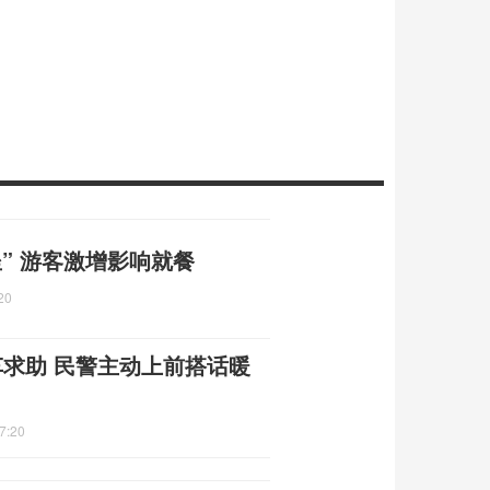
” 游客激增影响就餐
20
车求助 民警主动上前搭话暖
7:20