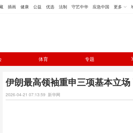
藏
插画
健康
公益
优选
法制
守艺中华
应急中国
更多
会
体育
专题
伊朗最高领袖重申三项基本立场
2026-04-21 07:13:59
新华网