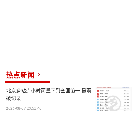
旅行注意事项，提醒中国游客注意交通安全、
涉水安全、文明参与泼水活动，并注意防暑降
温。
泰国官方也表示，尽管宋干节已结束，但
仍有不少民众继续出行或停留旅游，各地仍需
持续加强交通安全管理与宣传，严查酒驾、超
速等违法行为，并做好事故伤者及其家属的救
热点新闻
助与善后工作。相关部门呼吁公众自觉遵守交
通规则，养成良好驾驶习惯，包括佩戴头盔、
北京多站点小时雨量下到全国第一 暴雨
系好安全带、不酒驾、不超速、文明礼让，共
破纪录
同降低交通事故带来的人员伤亡与社会损失。
2026-08-07 23:51:40
（责任编辑：0882）