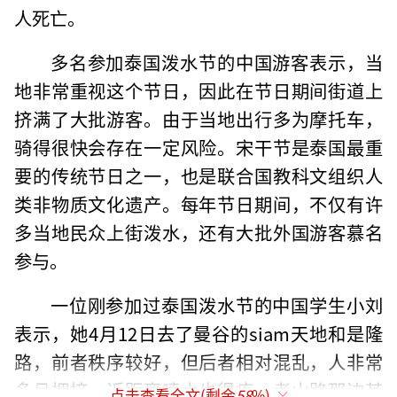
人死亡。
多名参加泰国泼水节的中国游客表示，当
地非常重视这个节日，因此在节日期间街道上
挤满了大批游客。由于当地出行多为摩托车，
骑得很快会存在一定风险。宋干节是泰国最重
要的传统节日之一，也是联合国教科文组织人
类非物质文化遗产。每年节日期间，不仅有许
多当地民众上街泼水，还有大批外国游客慕名
参与。
一位刚参加过泰国泼水节的中国学生小刘
表示，她4月12日去了曼谷的siam天地和是隆
路，前者秩序较好，但后者相对混乱，人非常
多且拥挤，近距离喷水也很疼。考山路那边甚
点击查看全文(剩余
58
%)