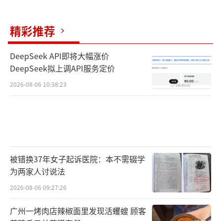
方拒绝。对此，李捷曾咨询法院，法官表示该
问题未在本案中处理，建议另案起诉。赵良善
精彩推荐
解释，嫁妆在法律上一般认定为女方婚前个人
财产，依据民法典第一千零六十三条，一方的
DeepSeek API即将大幅涨价
DeepSeek拟上调API服务定价
婚前财产、父母在赠与合同中确定只归一方的
财产，为夫妻一方的个人财产。法院告知女方
2026-08-06 10:38:23
另行起诉嫁妆返还，符合民事诉讼一案一诉原
则。实践中女方维权需先固定嫁妆购买凭证、
清单、交付记录、男方占有嫁妆的证据，再以
返还原物纠纷为由单独提起诉讼，依据民法典
被错换37年女子起诉医院：本不需辍学
关于个人财产返还的规定，要求男方返还嫁妆
为两家人讨说法
实物或折价赔偿，依法维护自身财产权益。
2026-08-06 09:27:26
赵良善称，非婚同居生子的女性处于弱势
广州一烤肉店辣椒面里发现活蠼螋 顾客
地位，法律通过多项规定平衡保护双方权益，