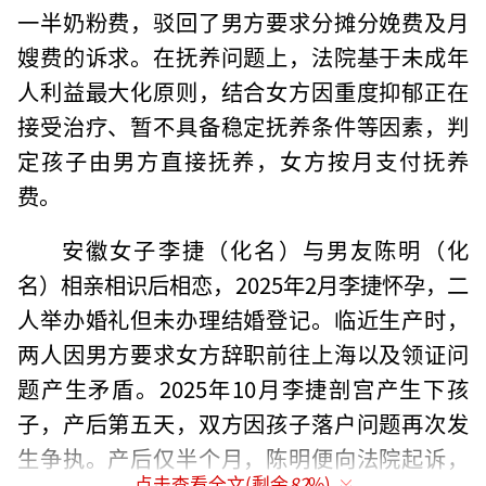
一半奶粉费，驳回了男方要求分摊分娩费及月
嫂费的诉求。在抚养问题上，法院基于未成年
人利益最大化原则，结合女方因重度抑郁正在
接受治疗、暂不具备稳定抚养条件等因素，判
定孩子由男方直接抚养，女方按月支付抚养
费。
安徽女子李捷（化名）与男友陈明（化
名）相亲相识后相恋，2025年2月李捷怀孕，二
人举办婚礼但未办理结婚登记。临近生产时，
两人因男方要求女方辞职前往上海以及领证问
题产生矛盾。2025年10月李捷剖宫产生下孩
子，产后第五天，双方因孩子落户问题再次发
生争执。产后仅半个月，陈明便向法院起诉，
点击查看全文(剩余
82
%)