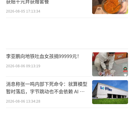
获赔千元并获赠套餐
同时明确权利义务。民法典第一千零七十一条
2026-08-05 17:13:34
规定非婚生子女享有与婚生子女同等权利，父
母均需承担抚养义务；同居期间财产按各自出
资和实际使用情况分割，女方因生育产生的人
身损害赔偿、医疗支出，可依据公平原则主张
李亚鹏向地铁吐血女孩捐99999元！
合理补偿；法律还明确分娩费、月嫂费等非法
定抚养费，女方无需分担，侧重保护妇女生育
2026-08-06 09:13:19
权益。对未婚女性而言，需警示自身务必重视
消息称张一鸣内部下死命令：就算模型
婚姻登记效力，非婚同居不受婚姻法律全面保
暂时落后，字节跳动也不会依赖 AI 蒸
护，生育前需审慎考量双方关系与后续风险，
馏技术
2026-08-06 13:34:28
避免自身权益受损。
未领证同居的男女双方，可通过书面协议
提前约定财产、彩礼、嫁妆及生育责任。双方