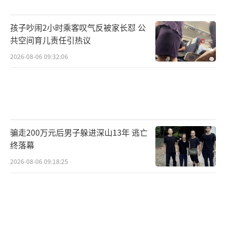
治不愈的传染性疾病或其他严重性疾病、子女
孩子吵闹2小时乘客叹气反被家长怼 公
不宜与其共同生活的；有抚养条件不尽抚养义
共空间育儿责任引热议
务，而父方要求子女随其生活的；因其他原
2026-08-06 09:32:06
因，子女确无法随母方生活的。轻度或中度抑
郁症患者在得到有效治疗的情况下，仍可能具
备抚养子女的能力。本案中，法院认定女方因
重度抑郁症正在医院接受治疗，这一情形下女
方客观上无法亲自照料婴儿，法院据此作出抚
骗走200万元后男子躲进深山13年 逃亡
养权归属的判定，具有事实依据。赵良善认
终落幕
为，该判决符合民法典第一千零八十四条“最
2026-08-06 09:18:25
有利于未成年子女”的原则。
据报道，在返还彩礼后，李捷也要求对方
返还自己约2万元的嫁妆及个人用品，但遭到对