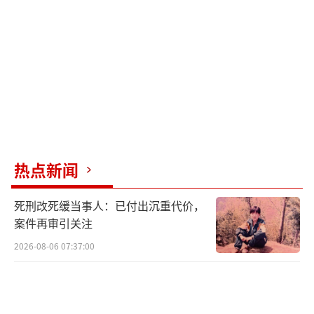
年且育有一子，彩礼已用于婚礼筹备和生育消
耗，未登记系多重矛盾导致，不可归责于一
方，全额返还彩礼显失公平，因此法院按公平
原则酌定返还50%。男方在女方产后起诉要求
返还彩礼，依法会影响彩礼返还比例，契合最
高法新规中考量双方过错、共同生活及孕育情
况的裁判要求。河南泽槿律师事务所律师付建
亦认为，男方在女方产后第五天争执、产后半
热点新闻
个月起诉，属于明显过错、不合情理，依法应
死刑改死缓当事人：已付出沉重代价，
降低返还比例。
案件再审引关注
关于抚养权，法院因女方患重度抑郁且正
2026-08-06 07:37:00
在医院接受治疗，将抚养权判归男方。付建介
绍，两周岁以下的子女一般随母方生活，但母
方有下列情形之一的，可随父方生活：患有久