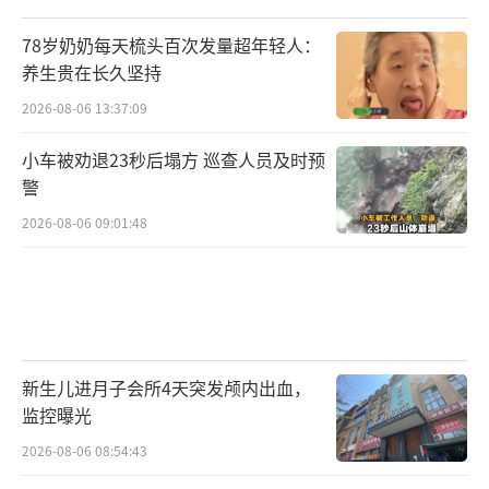
可签订同居财产协议，依据民法典中民事法律
78岁奶奶每天梳头百次发量超年轻人：
行为自愿、合法的原则，明确彩礼给付、返还
养生贵在长久坚持
条件、嫁妆归属、同居期间财产分配、生育医
2026-08-06 13:37:09
疗费用承担、子女抚养责任等内容，约定不违
反法律强制性规定和公序良俗即具备法律效
小车被劝退23秒后塌方 巡查人员及时预
警
力。同时保留彩礼转账、嫁妆交付、财产支出
等全部凭证，必要时可办理协议公证，明确双
2026-08-06 09:01:48
方权利义务，一旦关系破裂，可依据协议和相
关法律规定主张自身权益，减少财产和抚养权
争议。付建称，根据现行司法实践，同居双方
关于财产、债务有约定的，从其约定；无约定
新生儿进月子会所4天突发颅内出血，
的，解除同居关系时，由人民法院根据财产的
监控曝光
具体情况，按照照顾子女和女方权益的原则判
2026-08-06 08:54:43
决。书面协议是保护自身权益最有效的手段。