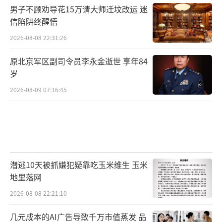
男子不顾劝导花15万请大师迁坟改运 迷
信陷阱终醒悟
2026-08-08 22:31:26
原北京军区副司令员李永金逝世 享年84
岁
2026-08-09 07:16:45
潜逃10天被抓嫌犯疑靠吃玉米维生 玉米
地里落网
2026-08-08 22:21:10
几元成本的AI广告导致千万市值蒸发 品