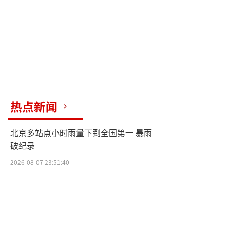
此，这次新SU7的续航测试，他打算通过直播
向大家展示。
（责任编辑：zhangxiaohua）
热点新闻
北京多站点小时雨量下到全国第一 暴雨
破纪录
2026-08-07 23:51:40