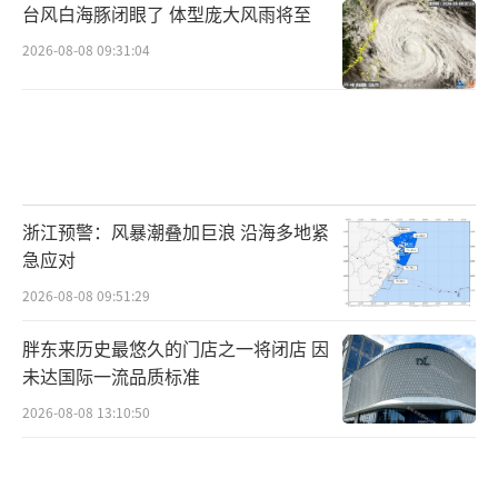
务。小米此时在国内率先推出“电池升级”，
台风白海豚闭眼了 体型庞大风雨将至
不仅是商业考量，也是对国际环保趋势的一种
2026-08-08 09:31:04
响应。
尽管“电池升级”服务逻辑自洽，但网友
的质疑并非毫无道理。核心痛点依然是“知情
权”。在消费电子领域，参数透明是建立信任
浙江预警：风暴潮叠加巨浪 沿海多地紧
的基础。如果官方能明确告知：“升级后容量
急应对
增加300mAh，能量密度提升5%，循环寿命10
2026-08-08 09:51:29
00次”，相信大部分理性消费者会做出正确的
判断。目前这种“犹抱琵琶半遮面”的做法，
胖东来历史最悠久的门店之一将闭店 因
未达国际一流品质标准
容易让人联想到厂商的“清库存”行为——是否
是将早期生产的高密度电芯通过售后渠道消
2026-08-08 13:10:50
化？亦或是通过软件解锁限制来制造“升
级”假象？