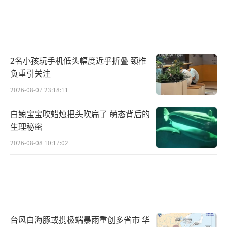
2名小孩玩手机低头幅度近乎折叠 颈椎
负重引关注
2026-08-07 23:18:11
白鲸宝宝吹蜡烛把头吹扁了 萌态背后的
生理秘密
2026-08-08 10:17:02
台风白海豚或携极端暴雨重创多省市 华