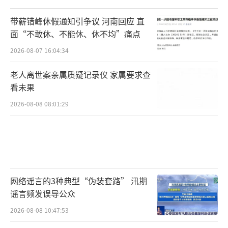
系列自发布以来，因其极佳的手感、均衡的配
带薪错峰休假通知引争议 河南回应 直
置和不错的性价比，被网友戏称为“13香”。
面“不敢休、不能休、休不均”痛点
大量用户表示“再战三年”。对于这部分不愿
2026-08-07 16:04:34
换新机的用户，厂商如果不提供增值服务，就
老人离世案亲属质疑记录仪 家属要求查
等于流失了这部分利润。
看未果
“我的13 Ultra才用了一年半，换15 Ultra
2026-08-08 08:01:29
没必要，但电池确实有点不耐用了。”用户小
李表示，149元的价格正好卡在他的心理预期
内，“如果换完电池能再撑两年，那这笔投资
比买个新手机划算多了。”这种策略客观上也
网络谣言的3种典型“伪装套路” 汛期
促进了环保。通过更换电池而非整机报废，减
谣言频发误导公众
少了电子垃圾的产生。欧盟新近推行的“电子
2026-08-08 10:47:53
产品维修权”法案也在倒逼厂商开放此类服