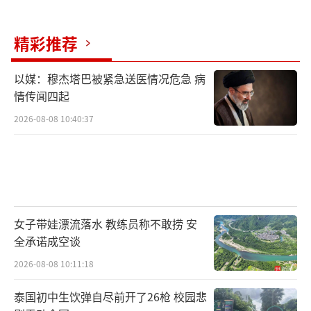
的。对于不想折腾、只求稳定的中老年用户或
商务人士来说，这30元的溢价更像是一份“保
精彩推荐
险”。
以媒：穆杰塔巴被紧急送医情况危急 病
小米此次推出的“电池升级包”，被业内
情传闻四起
视为手机行业从“卖硬件”向“卖服务”转型
2026-08-08 10:40:37
的一个缩影。在智能手机市场进入存量竞争时
代，换机周期已拉长至36个月甚至更久。厂商
单纯靠卖新机已难以维持高增长，如何从存量
用户身上挖掘价值成为新课题。
女子带娃漂流落水 教练员称不敢捞 安
“以前我们卖手机是一锤子买卖，现在我
全承诺成空谈
们希望在用户使用手机的3-5年全生命周期里，
2026-08-08 10:11:18
持续提供服务并产生收益。”一位不愿具名的
泰国初中生饮弹自尽前开了26枪 校园悲
手机厂商战略部总监表示。这种模式在汽车行