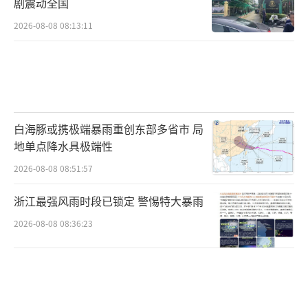
剧震动全国
业已有先例。特斯拉的“加速包”、蔚来
2026-08-08 08:13:11
的“电池升级服务”，都是用户付费解锁硬件
潜能的典型案例。在PC领域，联想、戴尔也早
已推出付费的上门维修、意外保和性能调优服
务。
白海豚或携极端暴雨重创东部多省市 局
小米此举的试探意味极浓：试探用户付费
地单点降水具极端性
意愿，延长产品生命周期，规范售后市场。互
2026-08-08 08:51:57
联网分析师张书乐指出：“这30块钱不仅仅是
电池的差价，更是小米试图建立‘官方认证二
浙江最强风雨时段已锁定 警惕特大暴雨
手/翻新’生态的一块拼图。”
2026-08-08 08:36:23
值得注意的是，此次服务首发机型是小米1
3 Ultra，而非最新的14系列或15系列。这背后
透露出厂商对“钉子户”的精准运营。小米13