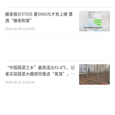
统底层加入了严密的加密验证。iPhone的“电
搬家报价570元 要5060元才肯上楼 遭
池健康”无法显示第三方电池信息已是常态，
遇“搬家刺客”
安卓阵营也在跟进。小米此前就曾因第三方电
2026-08-08 12:28:09
池导致快充协议握手失败、甚至无法开机的案
例引发过争议。
“官方升级虽然贵点，但至少不会弹窗警
告，不会锁快充，而且防水胶也会重新贴
“中国蔬菜之乡”最高温达41.8℃，记
好。”一位刚刚下单该服务的小米13 Ultra用户
者实探蔬菜大棚感觉像进“蒸笼”，有
表示，他之前在路边店换过一次电池，结果手
村民称只能凌晨两点起来干活
2026-08-07 13:26:40
机失去了IP68防水防尘功能，且充电速度从90
W降到了67W，“那次教训让我明白，官方服
务买的是‘省心’。”此外，小米官方承诺
的“维修后90天质保”也是第三方难以比拟