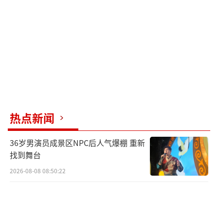
者更换更高密度的电芯实现的，那这30块钱就
是超值。”
更让极客用户纠结的是“信息不对称”。
通常情况下，第三方维修商会明确告知电池容
量，而小米官方只用“更大容量”一笔带过，
这种“黑盒”操作让部分追求参数透明的用户
感到不安。
热点新闻
既然第三方市场几十块钱就能买到大容量
36岁男演员成景区NPC后人气爆棚 重新
电池，甚至还有标称6000mAh的“魔改”电
找到舞台
池，为什么小米还要推一个更贵且容量不明的
2026-08-08 08:50:22
官方升级服务？答案在于“信任成本”与“系
统兼容性”。近年来，手机厂商为了防止第三
方电池引发安全事故（如爆炸、鼓包），在系