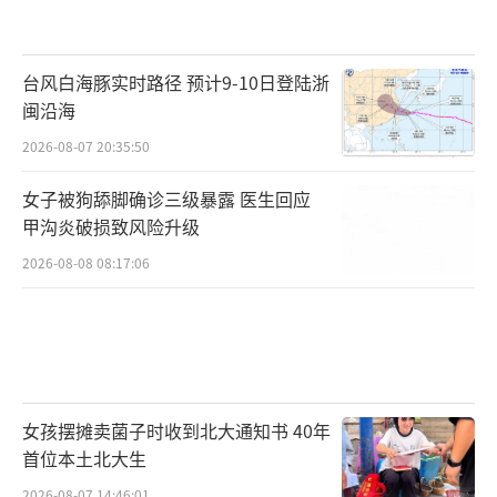
对此，小米服务部门相关负责人在接受采
访时仅表示：“升级后的电池在安全标准和循
台风白海豚实时路径 预计9-10日登陆浙
闽沿海
环寿命上均优于原厂电池，容量提升幅度经过
2026-08-07 20:35:50
严格测试，保证用户可感知。”但对于具体数
字，对方仍以“商业机密”为由未予透露。
（责
女子被狗舔脚确诊三级暴露 医生回应
甲沟炎破损致风险升级
任编辑：0882）
2026-08-08 08:17:06
女孩摆摊卖菌子时收到北大通知书 40年
首位本土北大生
2026-08-07 14:46:01