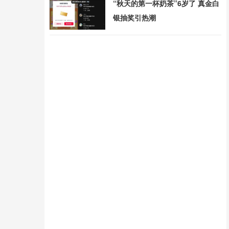
“秋天的第一杯奶茶”6岁了 真金白
银抽奖引热潮