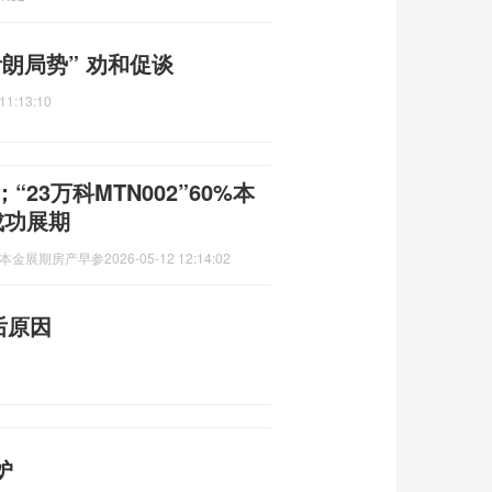
朗局势” 劝和促谈
11:13:10
23万科MTN002”60%本
成功展期
0%本金展期房产早参
2026-05-12 12:14:02
后原因
妒