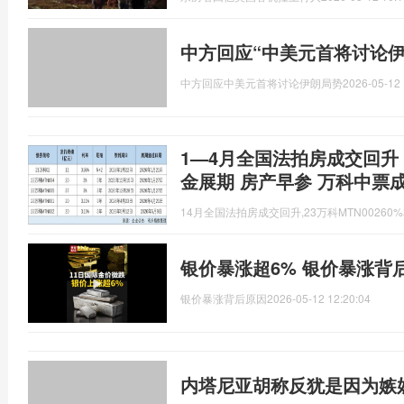
中方回应“中美元首将讨论伊
中方回应中美元首将讨论伊朗局势
2026-05-12 
1—4月全国法拍房成交回升；“
金展期 房产早参 万科中票
14月全国法拍房成交回升,23万科MTN0026
银价暴涨超6% 银价暴涨背
银价暴涨背后原因
2026-05-12 12:20:04
内塔尼亚胡称反犹是因为嫉