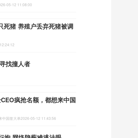
026-05-12 11:08:00
只死猪 养殖户丢弃死猪被调
12:24:12
城寻找撞人者
CEO疯抢名额，都想来中国
想来中国签大单
2026-05-12 11:43:56
行拘 网络隐蔽难逃法眼