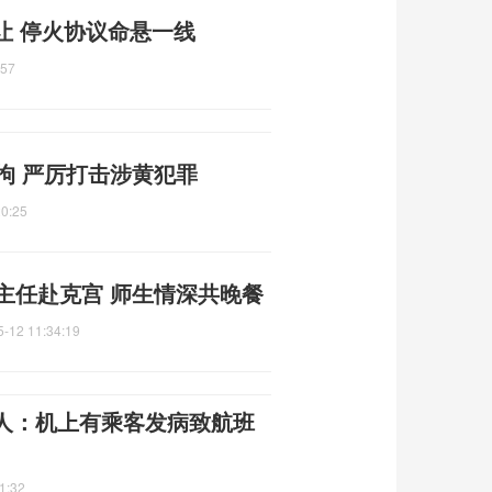
让 停火协议命悬一线
:57
拘 严厉打击涉黄犯罪
20:25
主任赴克宫 师生情深共晚餐
5-12 11:34:19
人：机上有乘客发病致航班
1:32