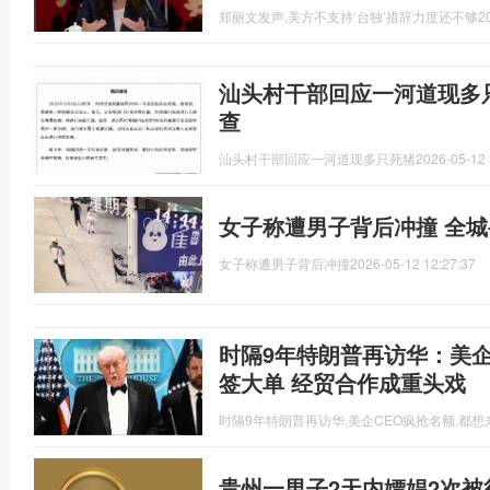
郑丽文发声,美方不支持‘台独’措辞力度还不够
2
汕头村干部回应一河道现多
查
汕头村干部回应一河道现多只死猪
2026-05-12 
女子称遭男子背后冲撞 全
女子称遭男子背后冲撞
2026-05-12 12:27:37
时隔9年特朗普再访华：美企
签大单 经贸合作成重头戏
时隔9年特朗普再访华,美企CEO疯抢名额,都
贵州一男子2天内嫖娼2次被