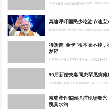
内塔尼亚胡称反犹是因为嫉妒
2026-05-12 11:3
莫迪呼吁国民少吃油节油应
莫迪呼吁国民少吃油节油应对能源危机
2026-05
特朗普“金卡”根本卖不掉，
梦碎
特朗普金卡根本卖不掉,律师集体拉黑
2026-05-
90后新婚夫妻同患罕见病瘫
90后新婚夫妻同患罕见病瘫痪
2026-05-12 12:
柬埔寨诈骗园抓捕现场曝光
跳臭水沟