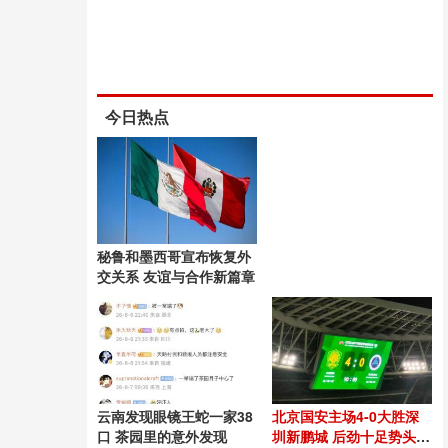
今日热点
秘鲁和墨西哥宣布恢复外
交关系 友谊与合作新篇章
云南发现眼镜王蛇一家38
北京国安主场4-0大胜深
口 茶园里的意外发现
圳新鹏城 后劲十足势头良