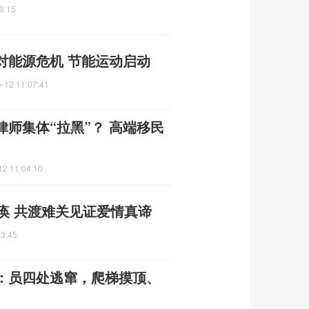
9:15
对能源危机 节能运动启动
-12 11:07:41
律师集体“拉黑”？ 高端移民
12 11:04:10
痪 共渡难关见证爱情真谛
23:45
：员四处逃窜，爬梯摸顶、