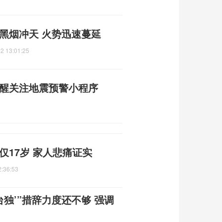
黑烟冲天 火势迅速蔓延
2 13:01:25
提醒关注地震预警小程序
仅17岁 家人悲痛证实
2:36:53
独’”措辞力度还不够 强调