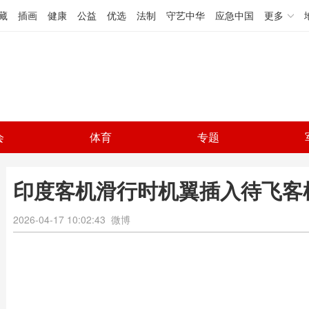
藏
插画
健康
公益
优选
法制
守艺中华
应急中国
更多
会
体育
专题
印度客机滑行时机翼插入待飞客
2026-04-17 10:02:43
微博