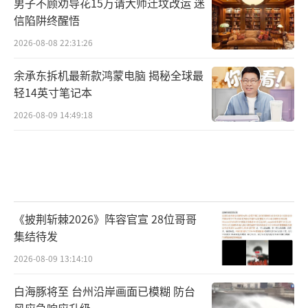
男子不顾劝导花15万请大师迁坟改运 迷
信陷阱终醒悟
2026-08-08 22:31:26
余承东拆机最新款鸿蒙电脑 揭秘全球最
轻14英寸笔记本
2026-08-09 14:49:18
《披荆斩棘2026》阵容官宣 28位哥哥
集结待发
2026-08-09 13:14:10
白海豚将至 台州沿岸画面已模糊 防台
风应急响应升级