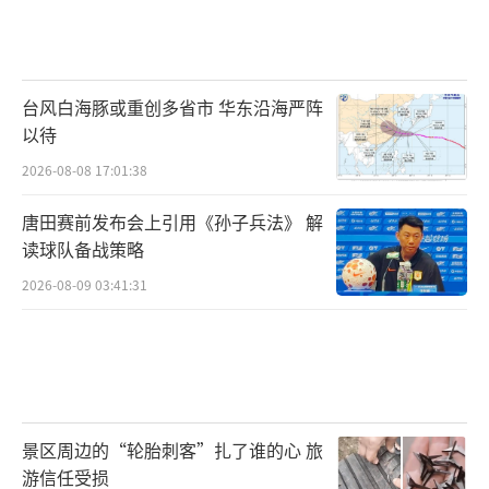
将由上市公司股东买单，其中大部分是二级市
场的中小投资者。一旦业绩承诺无法实现，商
誉减值将再次吞噬利润，而实控人已经通过资
台风白海豚或重创多省市 华东沿海严阵
产出售提前锁定收益。
以待
资本市场对莎普爱思的质疑也已体现在股
2026-08-08 17:01:38
价上。年报发布后，公司股价徘徊在6.6元至7.
唐田赛前发布会上引用《孙子兵法》 解
8元区间，总市值已从年初约29亿元跌至25亿元
读球队备战策略
左右。
2026-08-09 03:41:31
从上交所问询函到投服中心建议函，再到
媒体追问和市场观望，毫无疑问，莎普爱思正
在经历一场信任危机，这场危机的根源在于，
当一家公司的掌舵者频繁将高溢价的关联资产
景区周边的“轮胎刺客”扎了谁的心 旅
注入上市公司，并一再以商誉减值为代价“买
游信任受损