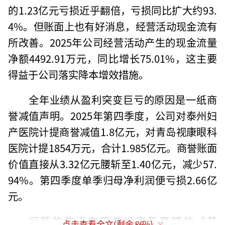
的1.23亿元亏损近乎翻倍，亏损同比扩大约93.
4%。但账面上也有好消息，经营活动现金流有
所改善。2025年公司经营活动产生的现金流量
净额4492.91万元，同比增长75.01%，这主要
得益于公司落实降本增效措施。
全年业绩从盈利突变巨亏的原因是一纸商
誉减值声明。2025年第四季度，公司对泰州妇
产医院计提商誉减值1.8亿元，对青岛视康眼科
医院计提1854万元，合计1.985亿元。商誉账面
价值直接从3.32亿元腰斩至1.40亿元，减少57.
94%。第四季度单季归母净利润便亏损2.66亿
元。
问题的焦点在于曾经寄予厚望的“药
点击查看全文(剩余
86
%)