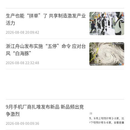
诺，上海勤礼2026年至2028年净利润分别不低
生产也能“拼单”了 共享制造激发产业
于3240万元、3730万元和4265万元，三年累计
活力
不低于1.12亿元。而上海勤礼2025年的净利润
2026-08-08 20:09:42
仅为2713.96万元，要实现上述增长目标，需要
年复合增长率接近20%。
浙江舟山发布实施“五停”命令 应对台
风“白海豚”
面对这份承诺，市场并不买账。莎普爱思
2026-08-08 22:32:48
延期回复上交所问询函后，中证中小投资者服
务中心（以下简称“投服中心”）又以股东身
份向公司发函，对标的业绩增速的合理性提出
严厉质疑。投服中心指出，天伦医院净利润从2
023年的201.59万元飙升至2025年的2713.96万
9月手机厂商扎堆发布新品 新品频出竞
争激烈
元，年均复合增长率高达266.92%，远超全国
综合医院医疗收入5.2%的年均复合增长率。投
2026-08-09 00:09:36