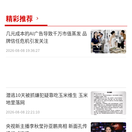
更大的风暴发生在年报披露之前。2026年3
精彩推荐
月17日，莎普爱思宣布拟以5.28亿元现金收购
控股股东及一致行动人持有的上海勤礼实业有
几元成本的AI广告导致千万市值蒸发 品
限公司100%股权，进而间接取得上海天伦医院
牌信任危机引发关注
有限公司的控制权。这笔交易的评估值令人瞠
2026-08-08 19:36:27
目。截至2025年12月31日，上海勤礼合并口径
股东全部权益账面价值仅2097.01万元，评估值
却高达5.28亿元，增值率2417.87%。交易对手
方养和实业为莎普爱思控股股东，谊和医疗为
养和实业全资子公司，二者实控人均为林弘
潜逃10天被抓嫌犯疑靠吃玉米维生 玉米
地里落网
立、林弘远兄弟。
2026-08-08 22:21:10
年报显示，2025年公司总资产已同比下降1
央视新主播李秋莹孙亚鹏亮相 新面孔传
1.1%至18.72亿元，归母净资产同比下降15.0%