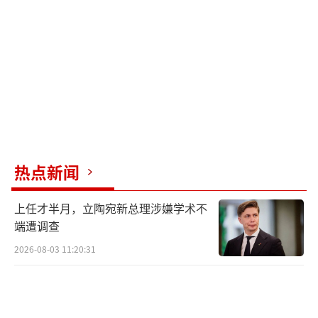
值。2025年，该医院净利润亏损2298.68万
元，再次成为业绩包袱。
2023年，莎普爱思以6650万元收购实控人
关联企业青岛视康眼科医院，溢价率299.5
1%。2024年已计提345.72万元商誉减值，202
5年再度计提1854万元。青岛视康2025年净利
润亏损282.69万元，拖累上市公司整体表现。
热点新闻
两次收购，溢价一个比一个高，商誉减值
上任才半月，立陶宛新总理涉嫌学术不
却一个比一个快。实控人将旗下资产高溢价注
端遭调查
入上市公司，再由上市公司以业绩下滑为由计
2026-08-03 11:20:31
提减值，这套操作在莎普爱思身上反复上演。
与医疗服务板块的持续“失血”形成鲜明
对比的是，公司的医药制造板块仍保持着相对