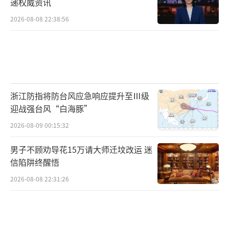
递权威资讯
至13.51亿元，自身仍处于持续亏损的困境中，
2026-08-08 22:38:56
却要斥资5.28亿元现金收购实控人资产。上交
所的问询函毫不客气地指出了四大疑点：交易
估值公允性、高业绩承诺的可实现性、公司支
付能力、标的资产潜在风险。
浙江防指将防台风应急响应提升至Ⅲ级
值得一提的是，截至2025年三季度末，莎
迎战强台风“白海豚”
普爱思货币资金余额仅为1.01亿元，交易性金
2026-08-09 00:15:32
融资产1.22亿元，合计约2.23亿元，连首期3.7
亿元支付款都难以覆盖。公司计划以自有资金
男子不顾劝导花15万请大师迁坟改运 迷
信陷阱终醒悟
加银行贷款支付，但融资协议、授信文件均未
2026-08-08 22:31:26
披露，在流动性本就紧张的当下，并购贷款的
审批和落地存在巨大不确定性。
业绩承诺同样让市场存疑。交易对手承