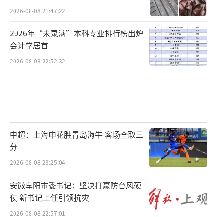
单”时，这家公司究竟是独立经营的公众公
2026-08-08 21:47:22
司，还是实控人套现的工具？莎普爱思24倍溢
2026年“未录满”本科专业排行榜出炉
价5.28亿关联收购高溢价并购引发质疑！
（责任编
会计学居首
辑：0882）
2026-08-08 22:52:32
中超：上海申花胜青岛海牛 客场全取三
分
2026-08-08 23:25:04
安徽阜阳市委书记：坚决打赢防台风硬
仗 新书记上任引领抗灾
2026-08-08 22:57:01