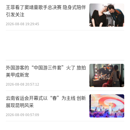
服中心还指出，盈利预测使用的床位使用率和
王菲看了窦靖童歌手总决赛 隐身式陪伴
床日均费用均远高于同区域可比老年康复医院
引发关注
的实际水平，评估逻辑存在明显不合理之处。
2026-08-08 19:29:45
更耐人寻味的是，公司自3月17日收到问询
函后，已连续多次申请延期回复，截至目前仍
未完成正式答复。上交所问询函要求公司说明
是否存在“利益输送”、损害上市公司利益的
外国游客的“中国游三件套”火了 旅拍
情形，这一问，至今悬而未答。
美甲成新宠
2026-08-08 20:57:12
事实上，莎普爱思的案例反映出一个问
题：当实控人将上市公司作为资产注入的“接
云南省运会开幕式以“春”为主线 创新
展现昆明风采
盘方”时，中小投资者的利益该如何保障？以
账面价值仅2000余万元的资产作价5.28亿元卖
2026-08-09 00:57:09
给上市公司，增值超过5亿元。这5亿元，最终