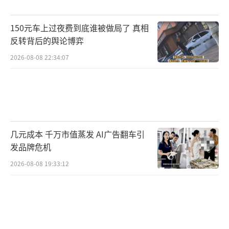
稳定的基本面。2025年，核心产品滴眼液实现
150元车上过夜费到底谁被做局了 真相
营收1.87亿元，同比微降0.37%，毛利率仍高
反转背后的舆论博弈
达74.38%。头孢克肟收入7971.34万元，同比
2026-08-08 22:34:07
增长6.20%。医药制造板块整体实现营收3.13
亿元，占公司总营收的六成以上。不过受前期
高库存影响，公司主动控制了滴眼液的生产节
奏，生产量同比下降71.95%。某种程度上，这
也折射出销售端增长乏力之下公司被迫“踩刹
几元成本 千万市值蒸发 AI广告翻车引
车”的现实。
发品牌危机
2026-08-08 19:33:12
真正让公司撑到现在的，依然是其传统的
医药制造业务。至于医疗服务板块，不仅没成
为第二增长曲线，反倒像一枚“炸药包”，把
净利润炸得千疮百孔。