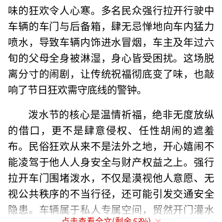
味的狂欢令人心寒。多名民众强行拉开行驶中
车辆的车门与后备箱，肆无忌惮地向车内猛力
喷水，导致车辆内饰进水冒烟，车主及年过六
旬的父母全身被淋湿，身心皆受困扰。这场脱
离分寸的闹剧，让传统祝福彻底变了味，也敲
响了节日狂欢需守底线的警钟。
泼水节的核心是温情祈福，绝非无度放纵
的借口，更不是肆意侵权、任性胡闹的遮羞
布。民俗狂欢从来不是法外之地，开心嬉闹不
能凌驾于他人人身安全与财产权益之上。强行
拉开车门围堵泼水，不仅是漠视他人意愿、无
视公共秩序的不当行径，还可能引发交通安全
隐患。车辆属于私人专属空间，贸然开门灌水
点击查看全文(剩余
53
%)