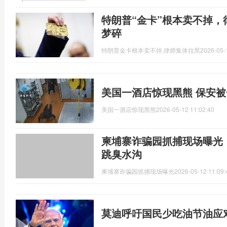
特朗普“金卡”根本卖不掉，
梦碎
特朗普金卡根本卖不掉,律师集体拉黑
2026-05-
美国一酒店惊现黑熊 保安
美国一酒店惊现黑熊
2026-05-12 11:02:40
柬埔寨诈骗园抓捕现场曝光
跳臭水沟
柬埔寨诈骗园抓捕现场曝光
2026-05-12 11:09:
莫迪呼吁国民少吃油节油应