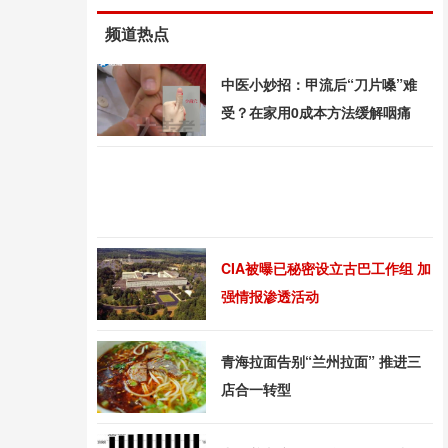
频道热点
中医小妙招：甲流后“刀片嗓”难
受？在家用0成本方法缓解咽痛
CIA被曝已秘密设立古巴工作组 加
强情报渗透活动
青海拉面告别“兰州拉面” 推进三
店合一转型