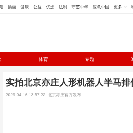
藏
插画
健康
公益
优选
法制
守艺中华
应急中国
更多
会
体育
专题
实拍北京亦庄人形机器人半马排
2026-04-16 13:57:22
北京亦庄官方发布