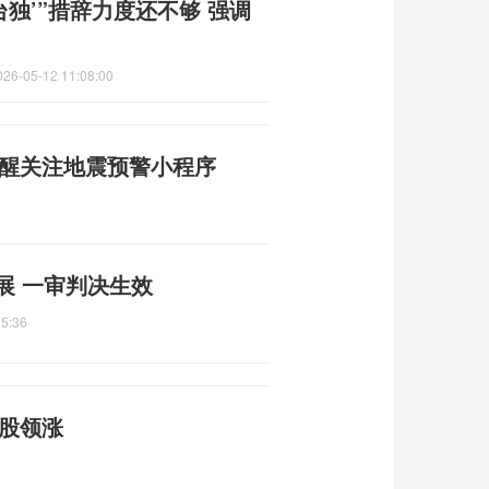
独’”措辞力度还不够 强调
026-05-12 11:08:00
提醒关注地震预警小程序
展 一审判决生效
25:36
属股领涨