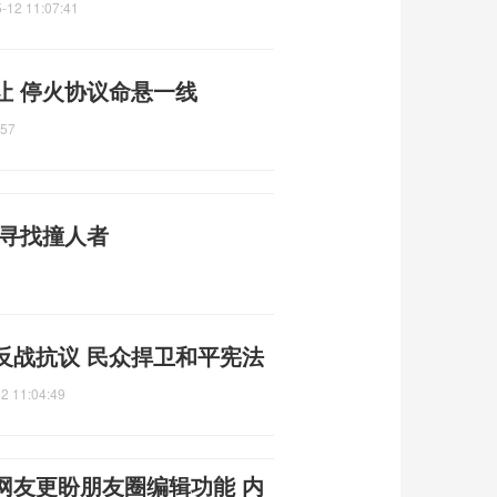
-12 11:07:41
让 停火协议命悬一线
:57
城寻找撞人者
反战抗议 民众捍卫和平宪法
2 11:04:49
网友更盼朋友圈编辑功能 内