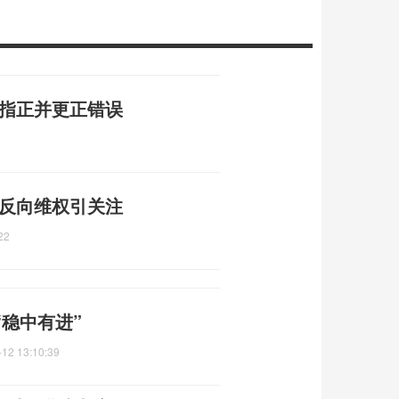
谢指正并更正错误
 反向维权引关注
22
稳中有进”
-12 13:10:39