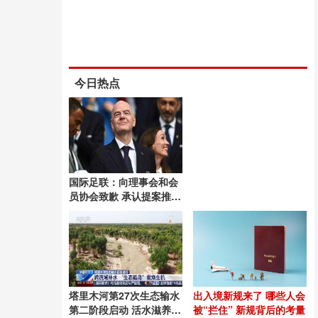
今日热点
国际足联：向理事会和会
员协会致歉 承认提案推进
失误
塔里木河第27次生态输水
出入境新规来了 哪些人会
第二阶段启动 活水滋养绿
被“拦住” 新规背后的考量