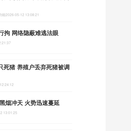
功能
2026-05-12 13:08:21
行拘 网络隐蔽难逃法眼
2:21:37
只死猪 养殖户丢弃死猪被调
12:24:12
黑烟冲天 火势迅速蔓延
2 13:01:25