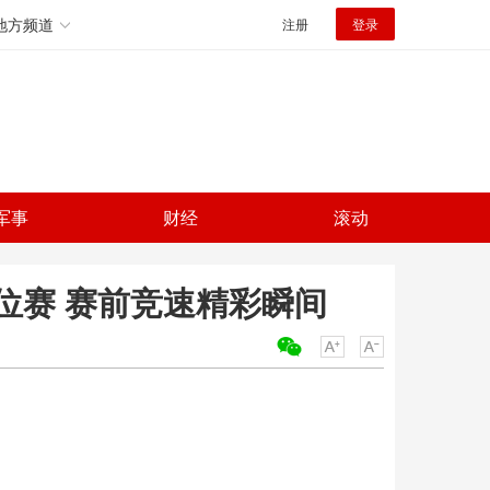
地方频道
注册
登录
军事
财经
滚动
位赛 赛前竞速精彩瞬间
关键词：