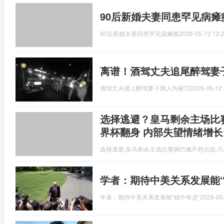
90后新婚夫妻同患罕见病瘫
90后新婚夫妻同患罕见病瘫痪
2026-05-12 12:
离谱！酒驾丈夫追尾醉驾妻
酒驾丈夫撞上醉驾妻子两人均被罚
2026-05-12 
选择逃避？皇马剩余主场比
界杯翻身 内部失望情绪增长
选择逃避,皇马剩余主场比赛姆巴佩不想出战,
学者：期待中美关系发展能“
学者：期待中美关系发展能“稳中有进”
2026-05