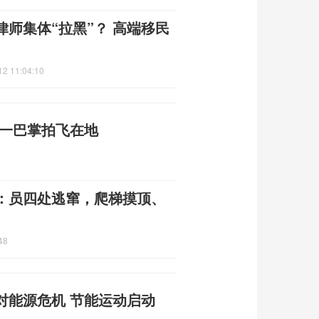
律师集体“拉黑”？ 高端移民
12 11:04:10
被一巴掌拍飞在地
：员四处逃窜，爬梯摸顶、
48
对能源危机 节能运动启动