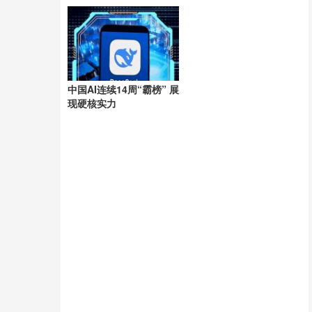
洲
中国AI连续14周“霸榜” 展
现硬核实力