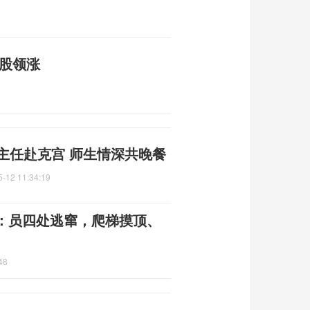
属股领涨
主任赴克宫 师生情深共晚餐
5-12 11:34:19
：员四处逃窜，爬梯摸顶、
48