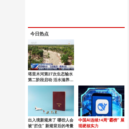
今日热点
塔里木河第27次生态输水
第二阶段启动 活水滋养绿
洲
出入境新规来了 哪些人会
中国AI连续14周“霸榜” 展
被“拦住” 新规背后的考量
现硬核实力