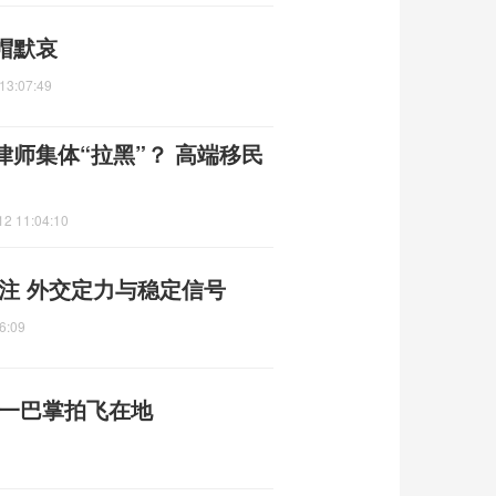
帽默哀
13:07:49
律师集体“拉黑”？ 高端移民
12 11:04:10
注 外交定力与稳定信号
6:09
被一巴掌拍飞在地