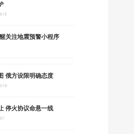
妒
9:15
提醒关注地震预警小程序
图 俄方设限明确态度
0:19
让 停火协议命悬一线
:57