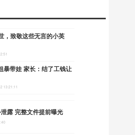
离世，致敬这些无言的小英
22:51
粗暴带娃 家长：结了工钱让
2 13:21:11
泄露 完整文件提前曝光
:40