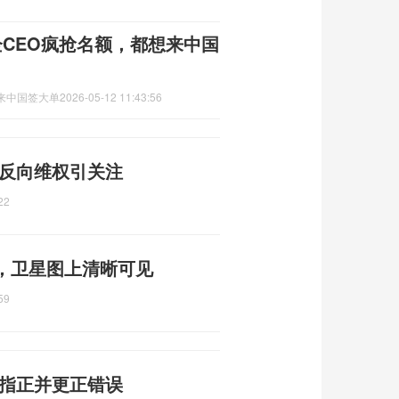
CEO疯抢名额，都想来中国
想来中国签大单
2026-05-12 11:43:56
 反向维权引关注
22
，卫星图上清晰可见
59
谢指正并更正错误