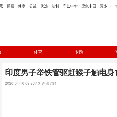
藏
插画
健康
公益
优选
法制
守艺中华
应急中国
更多
会
体育
专题
印度男子举铁管驱赶猴子触电身
2026-04-16 09:23:10
新浪财经