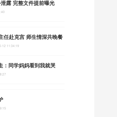
泄露 完整文件提前曝光
:40
主任赴克宫 师生情深共晚餐
5-12 11:34:19
走：同学妈妈看到我就哭
8:27
妒
9:15