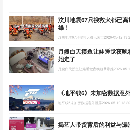
汶川地震67只搜救犬都已
雄！
汶川地震67只搜救犬都已离世
2026-05-12 13:
月嫂白天摸鱼让娃睡觉夜晚
她走了
月嫂白天摸鱼让娃睡觉夜晚粗暴带娃
2026-05-1
《地平线6》未加密数据意外
地平线6未加密数据意外泄露
2026-05-12 13:20
揭艺人带货背后的利益与漏