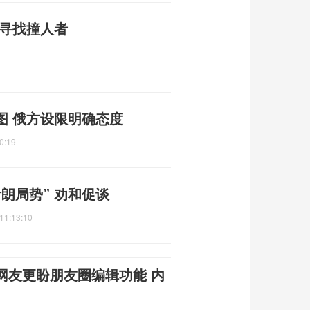
城寻找撞人者
图 俄方设限明确态度
0:19
朗局势” 劝和促谈
11:13:10
网友更盼朋友圈编辑功能 内