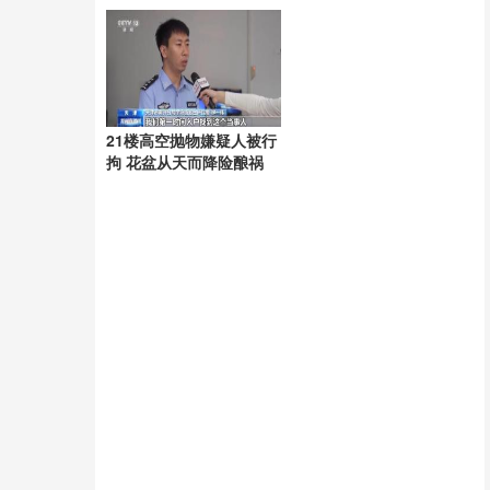
起
21楼高空抛物嫌疑人被行
拘 花盆从天而降险酿祸