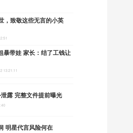
离世，致敬这些无言的小英
22:51
粗暴带娃 家长：结了工钱让
2 13:21:11
泄露 完整文件提前曝光
:40
洞 明星代言风险何在