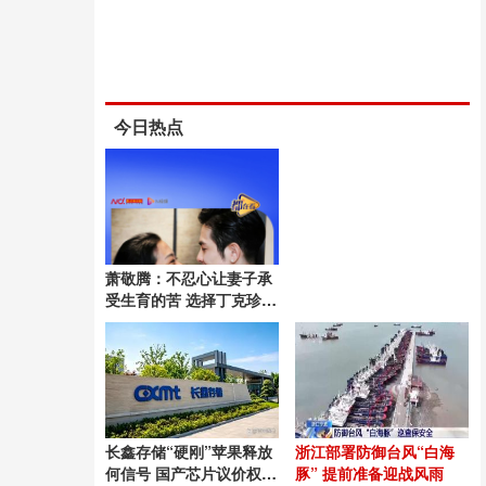
今日热点
萧敬腾：不忍心让妻子承
受生育的苦 选择丁克珍惜
当下
长鑫存储“硬刚”苹果释放
浙江部署防御台风“白海
何信号 国产芯片议价权崛
豚” 提前准备迎战风雨