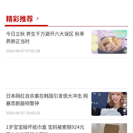
精彩推荐
今日立秋 养生千万避开六大误区 秋季
养肺正当时
2026-08-07 07:41:58
日本网红自杀案在韩国引发很大冲击 网
暴悲剧敲响警钟
2026-08-07 10:45:32
1岁宝宝碰坏纸巾盒 宝妈被索赔924元