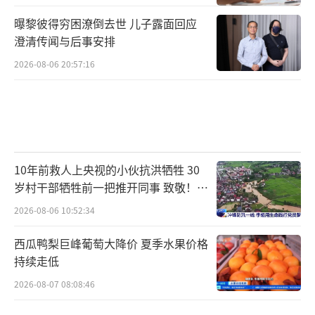
曝黎彼得穷困潦倒去世 儿子露面回应
澄清传闻与后事安排
2026-08-06 20:57:16
10年前救人上央视的小伙抗洪牺牲 30
岁村干部牺牲前一把推开同事 致敬！送
别！
2026-08-06 10:52:34
西瓜鸭梨巨峰葡萄大降价 夏季水果价格
持续走低
2026-08-07 08:08:46