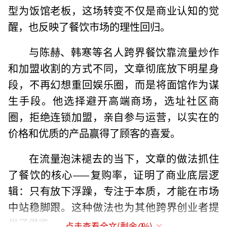
型为饭馆老板，这场转变不仅是商业认知的觉
醒，也反映了餐饮市场的理性回归。
与陈赫、韩寒等名人跨界餐饮靠流量炒作
和加盟收割的方式不同，文章彻底放下明星身
段，不再幻想重回娱乐圈，而是将面馆作为谋
生手段。他选择避开高端商场，选址社区商
圈，拒绝连锁加盟，亲自参与运营，以实在的
价格和优质的产品赢得了顾客的喜爱。
在流量泡沫褪去的当下，文章的做法抓住
了餐饮的核心——复购率，证明了商业底层逻
辑：只有放下浮躁，专注于本质，才能在市场
中站稳脚跟。这种做法也为其他跨界创业者提
供了借鉴。
（责任编辑：0882）
点击查看全文(剩余
0
%)