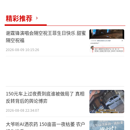
精彩推荐
谢霆锋演唱会隔空祝王菲生日快乐 甜蜜
隔空祝福
2026-08-09 10:15:26
150元车上过夜费到底谁被做局了 真相
反转背后的舆论博弈
2026-08-08 22:34:07
大爷听AI洒农药 150亩苗一夜枯萎 农户