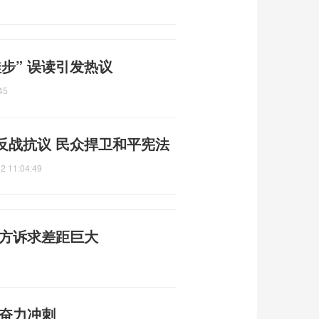
步” 误读引发热议
45
反战抗议 民众捍卫和平宪法
2 11:04:49
双方诉求差距巨大
旧奋力冲刺