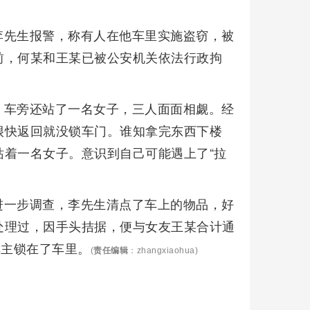
李先生报警，称有人在他车里实施盗窃，被
前，何某和王某已被公安机关依法行政拘
，车旁还站了一名女子，三人面面相觑。经
很快返回就没锁车门。谁知拿完东西下楼
着一名女子。意识到自己可能遇上了“拉
进一步调查，李先生清点了车上的物品，好
处理过，因手头拮据，便与女友王某合计通
车主锁在了车里。
(
责任编辑
：zhangxiaohua)