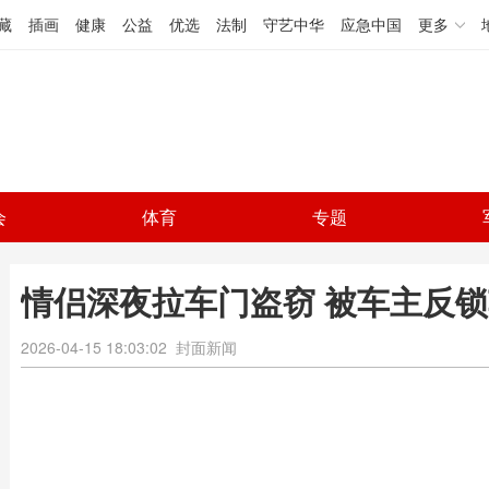
藏
插画
健康
公益
优选
法制
守艺中华
应急中国
更多
会
体育
专题
情侣深夜拉车门盗窃 被车主反锁
2026-04-15 18:03:02
封面新闻