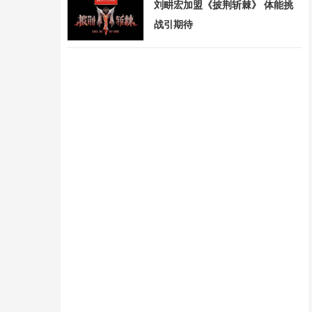
刘畊宏加盟《披荆斩棘》 体能挑
战引期待