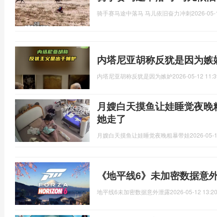
骑手赛马途中落马 马儿依旧奋力冲刺
2026-05-
内塔尼亚胡称反犹是因为嫉
内塔尼亚胡称反犹是因为嫉妒
2026-05-12 11:3
月嫂白天摸鱼让娃睡觉夜晚
她走了
月嫂白天摸鱼让娃睡觉夜晚粗暴带娃
2026-05-1
《地平线6》未加密数据意外
地平线6未加密数据意外泄露
2026-05-12 13:20