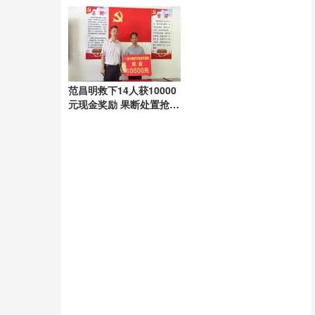
范昌明救下14人获10000
元现金奖励 果断处置抢出
生机