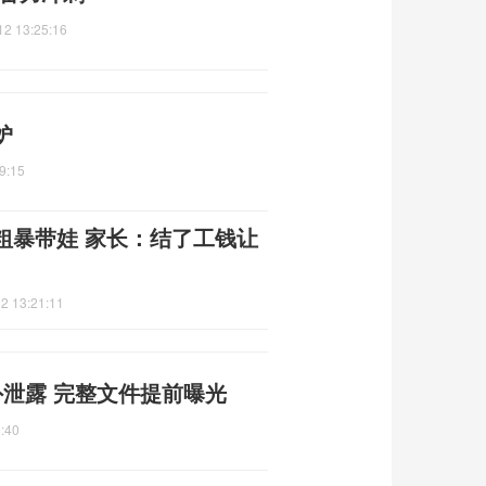
12 13:25:16
妒
9:15
粗暴带娃 家长：结了工钱让
2 13:21:11
泄露 完整文件提前曝光
:40