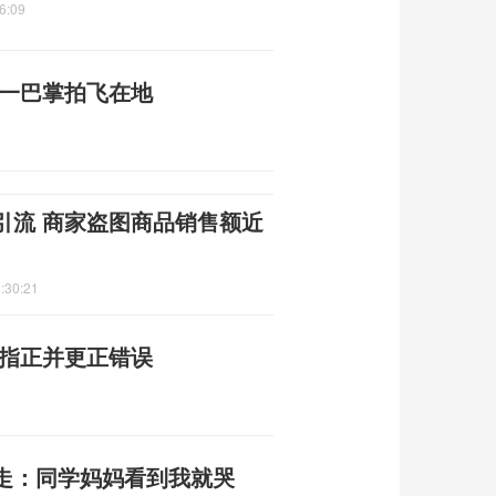
6:09
被一巴掌拍飞在地
引流 商家盗图商品销售额近
:30:21
谢指正并更正错误
走：同学妈妈看到我就哭