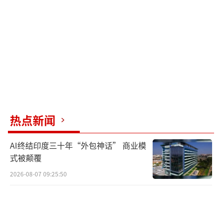
生活圈”是所有金门乡亲的期待。
翔安国际机场位于厦门市翔安区大嶝街道
大嶝岛东南端，距离金门岛仅15公里，是一座4
F级海峡西岸区域国际枢纽机场。该机场从规划
之初便深度融入了“厦金融合”的考虑，不仅
是一座交通枢纽，更被打造成一座融合闽台海
洋文化的人文机场。航站楼内的设计处处体现
热点新闻
着两岸同根同源的文化连接。在服务保障方
面，新机场也充分考虑了金门同胞的通关便
AI终结印度三十年“外包神话” 商业模
利。在厦金大桥建成前，金门同胞可通过“小
式被颠覆
三通”抵达厦门五通码头，再通过元翔空港专
2026-08-07 09:25:50
线快速抵达机场；未来厦金大桥建成后，从金
门到翔安机场只需10到15分钟。