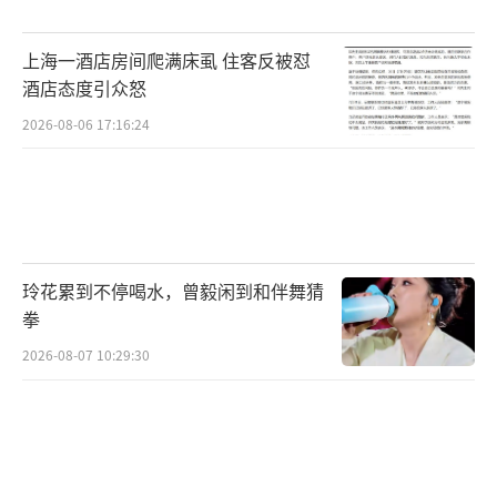
除了共享机场外，对于推动金马地区的通
水、通电、通气、通桥，增进金马居民利益福
上海一酒店房间爬满床虱 住客反被怼
祉，金门县和马祖县政府与民众均表示乐观其
酒店态度引众怒
成。金门县副县长李文良表示，任何有利于金
2026-08-06 17:16:24
门民生与经济发展的政策与措施，县政府都会
努力争取支持与协助。金湖市区李姓居民回忆
起金门缺水年代，当时只能打深水井抽地下水
度日，却导致地层下陷危机和地下水盐化问
玲花累到不停喝水，曾毅闲到和伴舞猜
题。如今通水近8年，终于解决了民生用水需
拳
求，未来若能通电、通气，降低成本、减少民
2026-08-07 10:29:30
生支出，自然是好事。马祖县长王忠铭表示，
凡有助于马祖民生改善与经济发展的政策，县
政府均持正面态度，期待两岸携手合作，促进
地方福祉。国民党“立委”陈雪生认为和平很