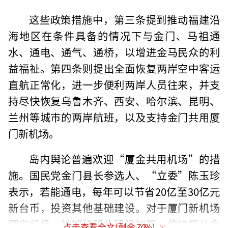
这些政策措施中，第三条提到推动福建沿
海地区在条件具备的情况下与金门、马祖通
水、通电、通气、通桥，以增进金马民众的利
益福祉。第四条则提出全面恢复两岸空中客运
直航正常化，进一步便利两岸人员往来，并支
持尽快恢复乌鲁木齐、西安、哈尔滨、昆明、
兰州等城市的两岸航班，以及支持金门共用厦
门新机场。
岛内舆论普遍欢迎“厦金共用机场”的措
施。国民党金门县长参选人、“立委”陈玉珍
表示，若能通电，每年可以节省20亿至30亿元
新台币，投资其他基础建设。对于厦门新机场
翔安机场，她期待码头建设加强，使快艇从金
点击查看全文(剩余
70
%)