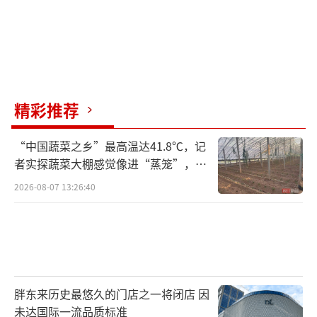
精彩推荐
“中国蔬菜之乡”最高温达41.8℃，记
者实探蔬菜大棚感觉像进“蒸笼”，有
村民称只能凌晨两点起来干活
2026-08-07 13:26:40
胖东来历史最悠久的门店之一将闭店 因
未达国际一流品质标准