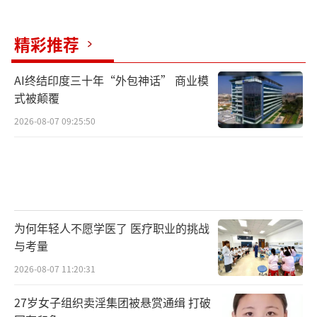
口腔。户外锻炼等室外活动尽量选择早晨、傍
晚或雨后等飞絮较轻的时段。居家期间注意关
精彩推荐
闭纱窗，避免飞絮飞入室内；室内飞絮可使用
吸尘器及时清理，或喷水湿化后清扫。定期检
AI终结印度三十年“外包神话” 商业模
式被颠覆
查汽车、精密仪器等设备，及时清理积存的飞
2026-08-07 09:25:50
絮。
（责任编辑：zhangxiaohua）
为何年轻人不愿学医了 医疗职业的挑战
与考量
2026-08-07 11:20:31
27岁女子组织卖淫集团被悬赏通缉 打破