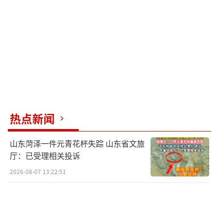
程，构建起长短结合、标本兼治的完整防控体
系。
精准预报是科学治絮的核心前提。北京市
深度融合气象大数据与地面人工核查网络，搭
建了杨柳飞絮实时监测与预报平台，目前已实
现东城、西城等核心区域街道级飞絮实时监测
与精准预报。全市共设置100余处杨柳飞絮专项
热点新闻
监测点位，持续对杨柳树雌株花序发育动态开
展全周期跟踪监测，每日组织专家进行联合会
山东菏泽一件元青花杯失踪 山东省文旅
商研判，及时发布飞絮高发期预报信息，提升
厅：已受理相关投诉
防控工作的精准度与有效性。
2026-08-07 13:22:51
近年来，市园林绿化局联合中国林业科学
研究院、北京林业大学等科研院所及高校，持