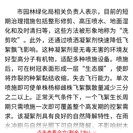
市园林绿化局相关负责人表示，目前的短
期治理措施包括整形修剪、高压喷水、地面湿
化和及时清扫等，这些方法被形象地称为“洗
剪吹”。此外，还通过喷洒凝絮剂快速降低飞
絮飘飞影响。这种凝絮剂是无毒无害的环境友
好型高分子有机物，适配多种喷施设备。喷施
后，可在树冠表面形成一层“生态膜”，使即
将炸裂的种絮黏结收缩，失去飞行能力。单次
喷施即可使单株杨柳雌株飞絮飘散量减少三分
之二以上。正常天气条件下，一个飞絮生长周
期只需喷施一次即可覆盖整个高发期的控絮需
求。该凝絮剂具有良好的自然降解特性，在雨
水冲刷与自然光照下可自然降解，不影响树木
点击查看全文(剩余
72
%)