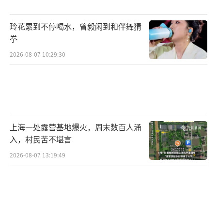
续开展杨柳树良种科研攻关与引种试验。现已
收集无（少）飞絮杨柳优异种质资源近400份，
玲花累到不停喝水，曾毅闲到和伴舞猜
成功选育出16个无飞絮、少花粉的杨柳树优良
拳
品种。同时，突破了毛白杨组培快繁技术，现
2026-08-07 10:29:30
已繁育优良无飞絮、少花粉的种苗10万株。
针对全市已进入成熟期、暂无法立即替换
的存量杨柳雌株，北京推动多款智能化防控技
术与专用装备落地应用，实现飞絮高效精准治
上海一处露营基地爆火，周末数百人涌
理。
入，村民苦不堪言
2026-08-07 13:19:49
个人健康防护方面，市民在飞絮季外出
时，可佩戴一次性防尘口罩，搭配墨镜、防护
镜、纱巾等物品，有效遮挡飞絮；外出返回后
及时用清水清洗面部，用生理盐水清理鼻腔、