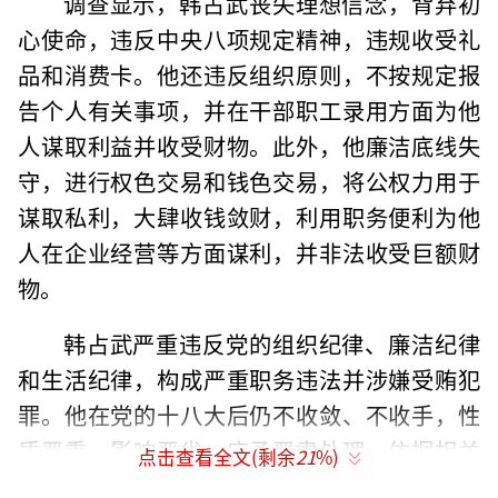
调查显示，韩占武丧失理想信念，背弃初
心使命，违反中央八项规定精神，违规收受礼
品和消费卡。他还违反组织原则，不按规定报
告个人有关事项，并在干部职工录用方面为他
人谋取利益并收受财物。此外，他廉洁底线失
守，进行权色交易和钱色交易，将公权力用于
谋取私利，大肆收钱敛财，利用职务便利为他
人在企业经营等方面谋利，并非法收受巨额财
物。
韩占武严重违反党的组织纪律、廉洁纪律
和生活纪律，构成严重职务违法并涉嫌受贿犯
罪。他在党的十八大后仍不收敛、不收手，性
质严重，影响恶劣，应予严肃处理。依据相关
点击查看全文(剩余
21
%)
法规，决定给予韩占武开除党籍处分；由国家