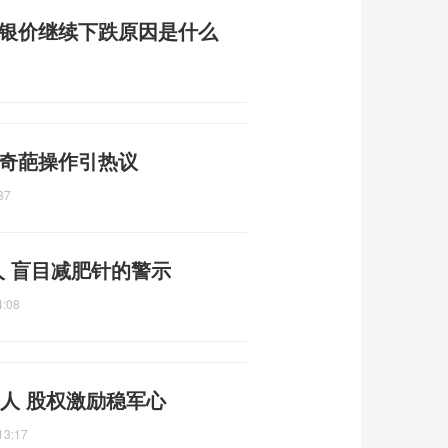
价银价继续下跌原因是什么
 奇葩操作引热议
37
人 盲目减肥针的警示
4:08
留人 股权激励稳军心
13:17