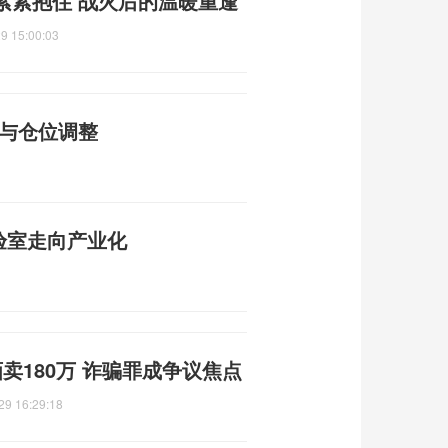
紧紧抱住 战火后的温暖重逢
9 15:00:03
性与仓位调整
验室走向产业化
卖180万 诈骗罪成争议焦点
29 16:29:18