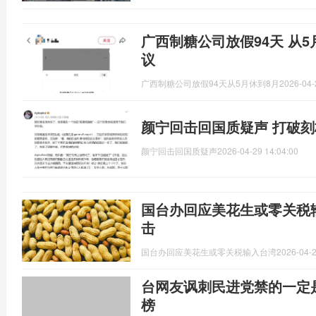
广西制糖公司放假94天 从5
议
广西制糖公司放假94天从5月休到8月
2026-04-
颜宁回击回国质疑声 打破
颜宁回击回国质疑声
2026-04-29 14:04:00
国台办回应美花生或零关税输
击
国台办回应美花生或零关税输入台湾
2026-04-2
台网友讽刺民进党禁的一定
榜