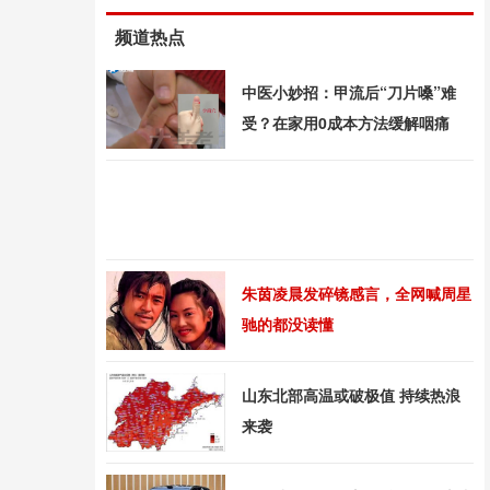
频道热点
中医小妙招：甲流后“刀片嗓”难
受？在家用0成本方法缓解咽痛
朱茵凌晨发碎镜感言，全网喊周星
驰的都没读懂
山东北部高温或破极值 持续热浪
来袭