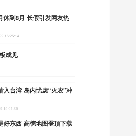
月休到8月 长假引发网友热
29 16:25:14
刻板成见
入台湾 岛内忧虑“灭农”冲
9 15:01:36
是好东西 高德地图登顶下载