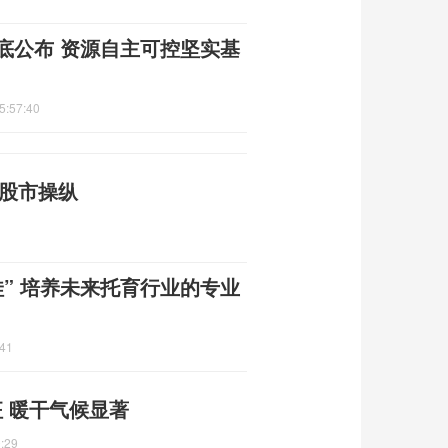
底公布 资源自主可控坚实基
5:57:40
国股市操纵
娃” 培养未来托育行业的专业
:41
 暖干气候显著
:29