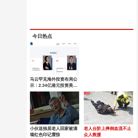
今日热点
马云罕见海外投资布局公
示：2.34亿港元投资美国
AI保险初创公司
小伙送独居老人回家被满
老人台阶上摔倒血流不止
墙红色印记震惊
众人救援