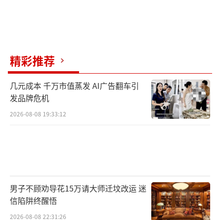
精彩推荐
几元成本 千万市值蒸发 AI广告翻车引
发品牌危机
2026-08-08 19:33:12
男子不顾劝导花15万请大师迁坟改运 迷
信陷阱终醒悟
2026-08-08 22:31:26