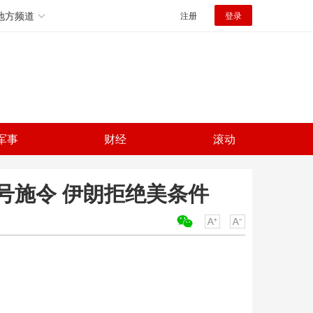
地方频道
注册
登录
军事
财经
滚动
号施令 伊朗拒绝美条件
关键词：