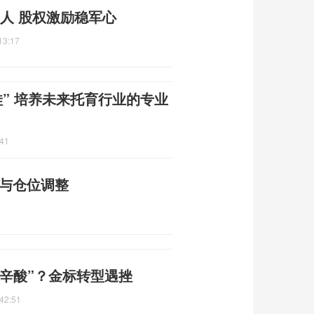
留人 股权激励稳军心
13:17
娃” 培养未来托育行业的专业
:41
性与仓位调整
越辛酸”？金标转型遇挫
42:51