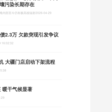
土壤污染长期存在
应堆内部至今仍有极高核辐射
2026-04-29
债2.3万 欠款突现引发争议
 16:02:32
机 大疆门店启动下架流程
45:38
 暖干气候显著
:29