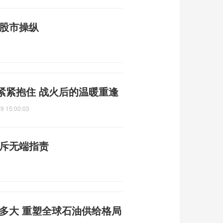
国股市操纵
紧紧抱住 战火后的温暖重逢
9 15:00:03
驳斥无端指责
有多大 重塑全球石油供给格局