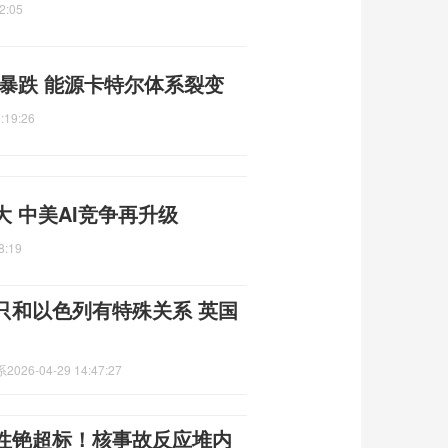
2:05
暴跌 能源卡特尔体系裂变
:19:26
大 中美AI竞争再升级
8:19
只和以色列有特殊关系 英国
系
2026-04-29 14:47:27
性铯超标！核事故反应堆内