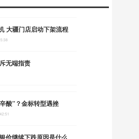
机 大疆门店启动下架流程
45:38
驳斥无端指责
越辛酸”？金标转型遇挫
42:51
价银价继续下跌原因是什么