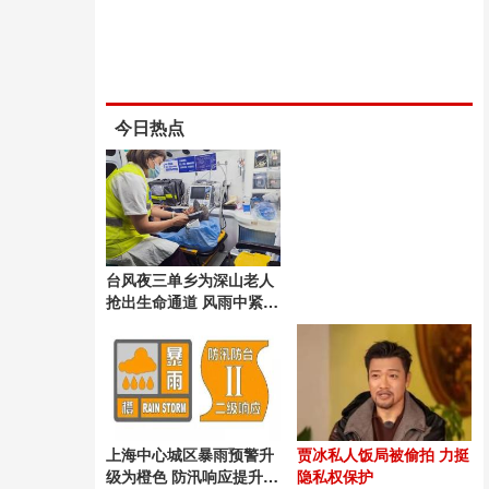
今日热点
台风夜三单乡为深山老人
抢出生命通道 风雨中紧急
救援
上海中心城区暴雨预警升
贾冰私人饭局被偷拍 力挺
级为橙色 防汛响应提升至
隐私权保护