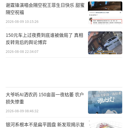
谢霆锋演唱会隔空祝王菲生日快乐 甜蜜
隔空祝福
2026-08-09 10:15:26
150元车上过夜费到底谁被做局了 真相
反转背后的舆论博弈
2026-08-08 22:34:07
大爷听AI洒农药 150亩苗一夜枯萎 农户
损失惨重
2026-08-09 08:46:32
银河系根本不是扁平圆盘 新发现揭示复