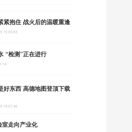
紧紧抱住 战火后的温暖重逢
9 15:00:03
 “检测”正在进行
1:14
是好东西 高德地图登顶下载
9 15:07:46
验室走向产业化