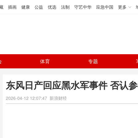
藏
插画
健康
公益
优选
法制
守艺中华
应急中国
更多
会
体育
专题
东风日产回应黑水军事件 否认
2026-04-12 12:07:47
新浪财经