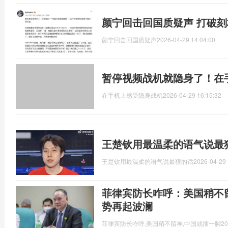
颜宁回击回国质疑声 打破
颜宁回击回国质疑声
2026-04-29 14:04:00
暂停视频战机就隐身了！在
在手机上感受隐身战机
2026-04-29 16:15:32
王楚钦用最温柔的语气说最
王楚钦用最温柔的语气说最狠的话
2026-04-29 
菲律宾防长咋呼：美国稍不
势再起波澜
菲律宾防长咋呼,美国稍不留神,中国就插一脚
20