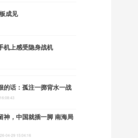
刻板成见
手机上感受隐身战机
狠的话：孤注一掷背水一战
16:08:43
留神，中国就插一脚 南海局
26-04-29 15:04:16