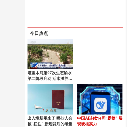
今日热点
塔里木河第27次生态输水
第二阶段启动 活水滋养绿
洲
出入境新规来了 哪些人会
中国AI连续14周“霸榜” 展
被“拦住” 新规背后的考量
现硬核实力