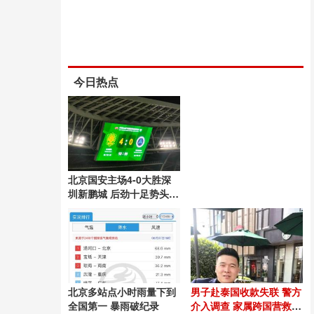
今日热点
北京国安主场4-0大胜深
圳新鹏城 后劲十足势头良
好
北京多站点小时雨量下到
男子赴泰国收款失联 警方
全国第一 暴雨破纪录
介入调查 家属跨国营救54