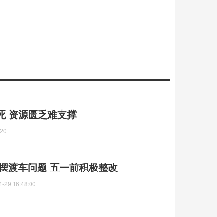
死 资源匮乏难支撑
:20
摆渡车问题 五一前积极整改
4-29 16:48:00