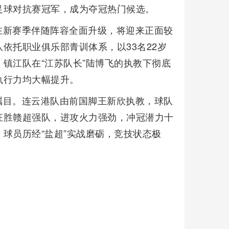
足球对抗赛冠军，成为夺冠热门候选。
在新赛季伴随阵容全面升级，将迎来正面较
依托职业俱乐部青训体系，以33名22岁
镇江队在“江苏队长”陆博飞的执教下彻底
执行力均大幅提升。
瞩目。连云港队由前国脚王新欣执教，球队
狂胜赣超强队，进攻火力强劲，冲冠潜力十
球员历经“盐超”实战磨砺，竞技状态极