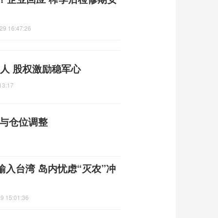
29 16:47:26
留人 股权激励稳军心
13:17
性与仓位调整
入台湾 岛内忧虑“灭农”冲
9 15:01:36