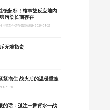
性铯超标！核事故反应堆内
土壤污染长期存在
应堆内部至今仍有极高核辐射
2026-04-29
驳斥无端指责
紧紧抱住 战火后的温暖重逢
9 15:00:03
狠的话：孤注一掷背水一战