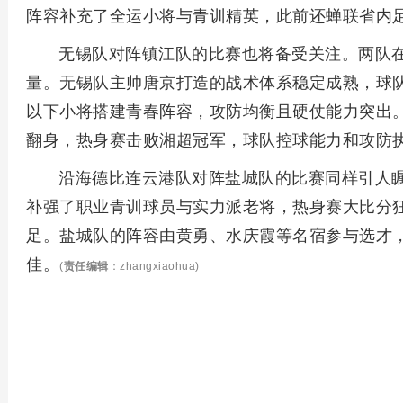
阵容补充了全运小将与青训精英，此前还蝉联省内
无锡队对阵镇江队的比赛也将备受关注。两队
量。无锡队主帅唐京打造的战术体系稳定成熟，球队
以下小将搭建青春阵容，攻防均衡且硬仗能力突出。
翻身，热身赛击败湘超冠军，球队控球能力和攻防
沿海德比连云港队对阵盐城队的比赛同样引人
补强了职业青训球员与实力派老将，热身赛大比分
足。盐城队的阵容由黄勇、水庆霞等名宿参与选才，
佳。
(
责任编辑
：zhangxiaohua)