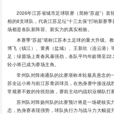
2026年江苏省城市足球联赛（简称“苏超”）首
相的8支球队，代表江苏足坛“十三太保”打响新赛
场都是各队新阵容、新实力的真实检验。
本赛季“苏超”堪称江苏本土足球的重大升级。
博飞（镇江）、黄勇（盐城）、王新欣（连云港）
足；绿茵场上青春风暴强劲，各队平均年龄降至22.3
轻小将已成为赛场主角。
常州队对阵南通队的比赛堪称本轮最具悬念的
苏全运小将与前江苏青训球员，在热身赛中接连战
常规赛不败的传统劲旅，赛前主动约战职业梯队打
苏州队对阵扬州队的比赛预计将是一场硬核实
态，热身赛表现强势，球队执行力与战斗力大幅提