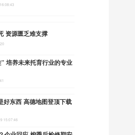
16:08:43
死 资源匮乏难支撑
:20
娃” 培养未来托育行业的专业
:41
是好东西 高德地图登顶下载
9 15:07:46
？企业回应 榨季后检修期安