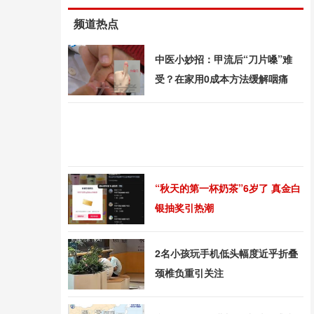
频道热点
中医小妙招：甲流后“刀片嗓”难
受？在家用0成本方法缓解咽痛
“秋天的第一杯奶茶”6岁了 真金白
银抽奖引热潮
2名小孩玩手机低头幅度近乎折叠
颈椎负重引关注