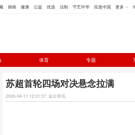
藏
插画
健康
公益
优选
法制
守艺中华
应急中国
更多
会
体育
专题
苏超首轮四场对决悬念拉满
2026-04-11 12:31:37
金台资讯