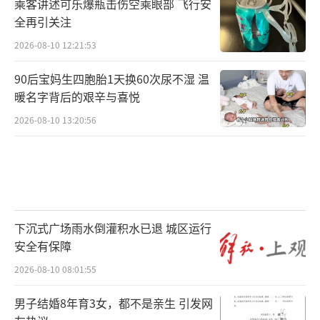
乘客讲述可乐爆瓶击伤空乘眼部 飞行安
全再引关注
2026-08-10 12:21:53
90后宝妈生四胞胎1天换60次尿不湿 温
暖名字背后的艰辛与喜悦
2026-08-10 13:20:56
下沉式广场雨水倒灌积水已退 城区运行
安全有保障
2026-08-10 08:01:55
男子结婚8年育3女，都不是亲生 引发网