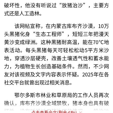
破坏性，他没有听说过“放猪治沙”，主要方
式还是人工造林。
该网帖宣称，在内蒙古库布齐沙漠，10万
头黑猪化身“生态工程师”，短短三年把漫天
黄沙变成绿洲。这种黑猪耐高温，能在70℃地
表活动。每头黑猪每天可轻松松动5平方米沙
地，穿透沙层硬壳，改善土壤透气性和蓄水能
力，为植物生长创造基础条件。然而，不少网
友对该视频及文字内容表示怀疑。2025年在各
社交平台就曾出现过相关消息。
鄂尔多斯市林业和草原局的工作人员再次
确认，库布齐沙漠全域禁牧，猪本身也具有破
坏性，没有听说过用猪治理的情况。一般治沙
点击查看全文(剩余
43
%)