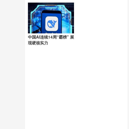
洲
中国AI连续14周“霸榜” 展
现硬核实力