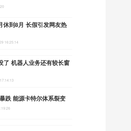
:20
月休到8月 长假引发网友热
29 16:25:14
没了 机器人业务还有较长窗
17:14:13
暴跌 能源卡特尔体系裂变
:19:26