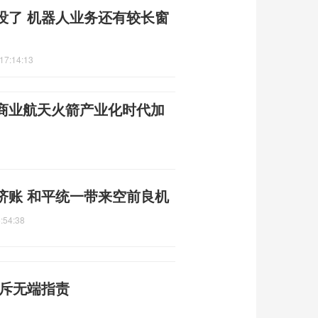
没了 机器人业务还有较长窗
17:14:13
国商业航天火箭产业化时代加
济账 和平统一带来空前良机
:54:38
驳斥无端指责