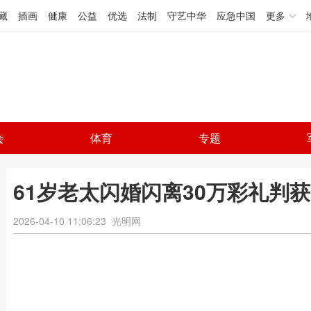
藏
插画
健康
公益
优选
法制
守艺中华
应急中国
更多
会
体育
专题
61岁老太闪婚闪离30万彩礼判获
2026-04-10 11:06:23
光明网