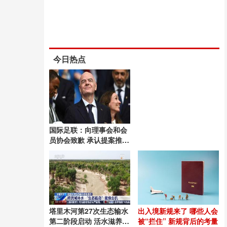
今日热点
国际足联：向理事会和会
员协会致歉 承认提案推进
失误
塔里木河第27次生态输水
出入境新规来了 哪些人会
第二阶段启动 活水滋养绿
被“拦住” 新规背后的考量