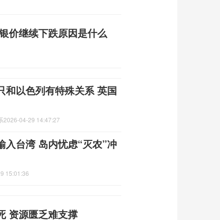
价银价继续下跌原因是什么
只和以色列有特殊关系 英国
系
2026-04-29 14:47:27
入台湾 岛内忧虑“灭农”冲
9 15:01:36
死 资源匮乏难支撑