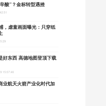
越辛酸”？金标转型遇挫
42:51
被捕，虐童画面曝光：只穿纸
上
05:29
是好东西 高德地图登顶下载
9 15:07:46
国商业航天火箭产业化时代加