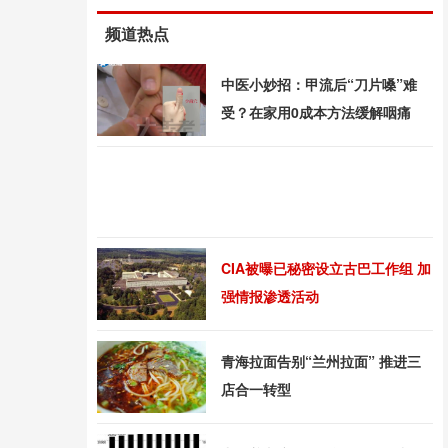
频道热点
中医小妙招：甲流后“刀片嗓”难
受？在家用0成本方法缓解咽痛
CIA被曝已秘密设立古巴工作组 加
强情报渗透活动
青海拉面告别“兰州拉面” 推进三
店合一转型