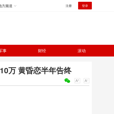
地方频道
注册
登录
军事
财经
滚动
10万 黄昏恋半年告终
关键词：