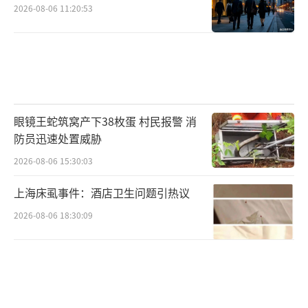
建“基础研究—临床转化—产业落地”完整生
2026-08-06 11:20:53
态的生动实践。
中国科学院院士、深圳医学科学院院长颜
宁在采访中表示，中心的建立体现了政府扶持
本土产业高质量发展的坚定决心。其核心使命
眼镜王蛇筑窝产下38枚蛋 村民报警 消
是为粤港澳大湾区的创新药械企业提供普惠性
防员迅速处置威胁
技术支撑，本质在于降低创新企业的临床转化
2026-08-06 15:30:03
门槛与时间成本。这种平台化的服务模式，能
上海床虱事件：酒店卫生问题引热议
够使医院和研究者更加聚焦于临床诊疗与药械
2026-08-06 18:30:09
创新本身，从而系统性提升区域临床研究的整
体质量与效率。
作为生物医药基础研究出身的科学家，颜
宁对成果转化的堵点深有体会：“过去，科研