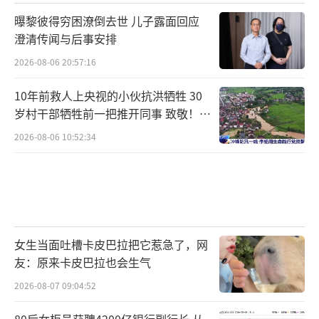
常局限于文献层面，虽想对接临床需求却缺乏
曝黎彼得穷困潦倒去世 儿子露面回应
有效路径；临床有丰富资源，但不知如何转化
澄清传闻与后事安排
为科研课题和产业化成果；企业虽有优质产
2026-08-06 20:57:16
品，却对法规、政策和专业实验流程不熟悉。
10年前救人上央视的小伙抗洪牺牲 30
而深圳医学科学院的目标，就是打破这些壁
岁村干部牺牲前一把推开同事 致敬！送
垒、整合各类资源。”她认为，这项成果不是
别！
2026-08-06 10:52:34
孤例，而是深圳医学科学院在医研产融合上的
一个缩影，它验证了深圳医学科学院全链条支
持模式的有效性，从前沿科研资助，到临床转
化服务，再到与临床医院的深度协作，形成了
完整的闭环。
女生当面吐槽卡皮巴拉把它惹急了，网
友：原来卡皮巴拉也会生气
ConBrella封堵器的成功上市，是深圳“医
2026-08-07 09:04:52
研产”深度协同创新模式的一次成功实践。该
80后女柜员获聘4200亿银行副行长 从