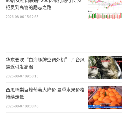
成果的落地，验证了由公共服务平台整合资
柜员到高管的励志之路
源、头部医院提供临床验证、企业主导产品研
2026-08-06 15:12:35
发的协作路径的有效性。未来，粤港澳大湾区
国际临床试验中心将持续完善平台能力，致力
于为更多生物医药和医疗器械企业提供可复制
的转化范式与普惠性技术支持，降低企业临床
转化成本，缩短研发周期，助力粤港澳大湾区
华东要吹“白海豚牌空调外机”了 台风
建设世界一流的生物医药创新生态。
（责任编辑：z
逼近引发高温
x0002）
2026-08-07 09:58:15
西瓜鸭梨巨峰葡萄大降价 夏季水果价格
持续走低
2026-08-07 08:08:46