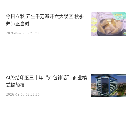
术支撑＋头部医院临床验证”的深度协作模
式。
今日立秋 养生千万避开六大误区 秋季
养肺正当时
记者了解到，该产品研发全过程始终贯
2026-08-07 07:41:58
穿“医研产”协同创新理念。自临床研发阶段
起，中国医学科学院阜外医院深圳医院、国家
心血管疾病临床医学研究中心、粤港澳大湾区
国际临床试验中心联合深圳本土企业无忧跳动
开展技术攻关，成功打通“基础研究—临床验
AI终结印度三十年“外包神话” 商业模
式被颠覆
证—产业落地”的全链条成果转化路径，让前
2026-08-07 09:25:50
沿医疗技术更快惠及临床患者。
深圳医学科学院粤港澳大湾区国际临床试
验中心主任李镒冲强调：“正是这种协作模
式，使得该产品能够在更短时间内高效、高质