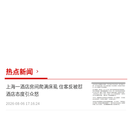
此外，该器械
匹配了纯超声引导型号，手术全程无需使
用放射线，同时规避了金属标记点脱落引发脑
栓塞的风险，进一步提升了手术安全性。
医研产协同提速转化，贯通“实验室到临
热点新闻
床”全链条
上海一酒店房间爬满床虱 住客反被怼
技术研发突破是成果落地的基础，而实现
酒店态度引众怒
从实验室到临床应用的高效转化，更是医疗创
2026-08-06 17:16:24
新走向现实的关键。ConBrella封堵器能够快速
获批并完成首例临床植入，正是得益于粤港澳
大湾区“企业创新研发＋国际临床试验中心技