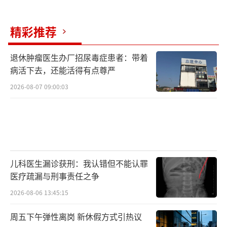
量地完成临床试验，最终惠及患者。”他介
绍，中心自项目启动之初便深度介入，在技术
精彩推荐
支持上，专业团队与临床专家、企业共同优化
退休肿瘤医生办厂招尿毒症患者：带着
了临床试验方案设计，并在运营管理、质量控
病活下去，还能活得有点尊严
制等环节提供了坚实保障。
2026-08-07 09:00:03
深圳医学科学院搭建转化“桥梁”，探索
可复制的医研产融合创新路径
儿科医生漏诊获刑：我认错但不能认罪
粤港澳大湾区国际临床试验中心作为深圳
医疗疏漏与刑事责任之争
医学科学院部署在河套的分支机构，承担着成
2026-08-06 13:45:15
果转化链条中“最后一公里”的重要职能。这
周五下午弹性离岗 新休假方式引热议
一平台的高效运转，正是深圳医学科学院构