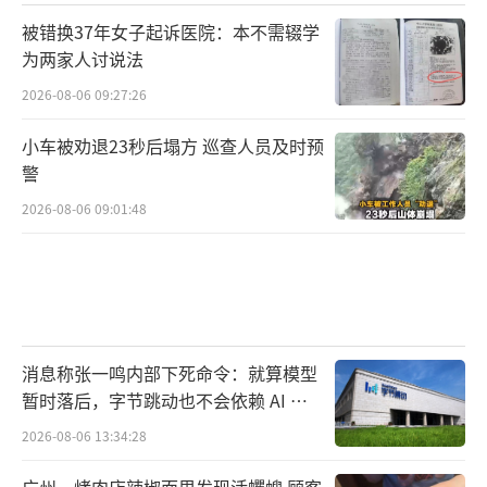
被错换37年女子起诉医院：本不需辍学
为两家人讨说法
2026-08-06 09:27:26
小车被劝退23秒后塌方 巡查人员及时预
警
2026-08-06 09:01:48
消息称张一鸣内部下死命令：就算模型
暂时落后，字节跳动也不会依赖 AI 蒸
馏技术
2026-08-06 13:34:28
广州一烤肉店辣椒面里发现活蠼螋 顾客