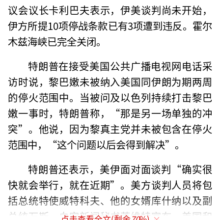
议会议长卡利巴夫表示，伊美谈判尚未开始，
伊方所提10项停战条款已有3项遭到违反。霍尔
木兹海峡已完全关闭。
特朗普在接受美国公共广播电视网电话采
访时说，黎巴嫩未被纳入美国同伊朗为期两周
的停火范围中。当被问及以色列持续打击黎巴
嫩一事时，特朗普称，“那是另一场单独的冲
突”。他说，因为黎真主党并未被包含在停火
范围中，“这个问题以后会得到解决”。
特朗普还表示，美伊面对面谈判“确实很
快就会举行，就在近期”。美方谈判人员将包
括总统特使威特科夫、他的女婿库什纳以及副
总统万斯。白宫新闻秘书莱维特宣布，美国和
点击查看全文(剩余
70
%)