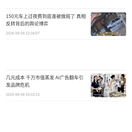
通电话时表示，若美方展现诚意，实现持久的
150元车上过夜费到底谁被做局了 真相
稳定和安全“完全可能”。伊朗愿以负责任态
反转背后的舆论博弈
度对待停火，并以此作为彻底结束战争的基
2026-08-08 22:34:07
础。
以色列总理内塔尼亚胡强调，美国与伊朗
达成的两周停火并非战争的结束，而只是以方
所有既定目标实现过程中的一个阶段。他表
几元成本 千万市值蒸发 AI广告翻车引
示，以色列“仍有更多目标需要完成”，“无
发品牌危机
论通过协议还是通过恢复战斗，我们都将实现
2026-08-08 19:33:12
这些目标”，包括让伊朗境内的浓缩铀转移出
境。以色列“随时准备重返战斗”，“手指始
终扣在扳机上”。他还要求美国与伊朗的临时
停火不得涉及黎巴嫩真主党，“我们继续强力