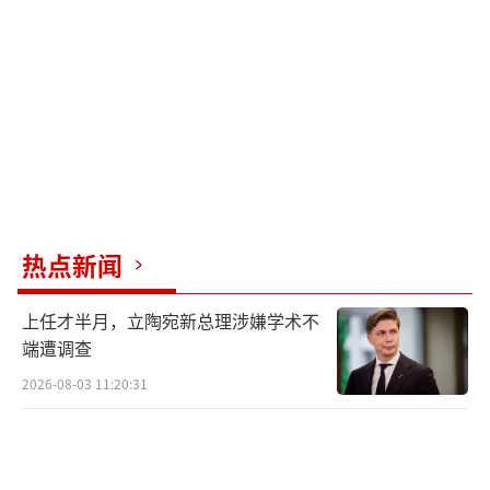
体发表声明说，伊朗与美国的谈判尚未开始，
伊方所提10项停战条款已有3项遭到违反。他指
出，遭到违反的内容包括在黎巴嫩实现停火、
禁止侵犯伊朗领空以及接受伊朗铀浓缩活动。
据报道，霍尔木兹海峡已完全关闭，一些油轮
被迫返航，大量船舶在霍尔木兹海峡附近海域
滞留。
热点新闻
黎巴嫩民防部门表示，以色列当天对黎巴
上任才半月，立陶宛新总理涉嫌学术不
嫩多地发动的大规模空袭已造成至少254人死
端遭调查
亡、1165人受伤。伊朗伊斯兰革命卫队发表声
2026-08-03 11:20:31
明警告美国和以色列，若不立即停止对黎巴嫩
的侵略，伊朗将予以严厉回击。
伊朗外交部长阿拉格齐与土耳其外长费丹