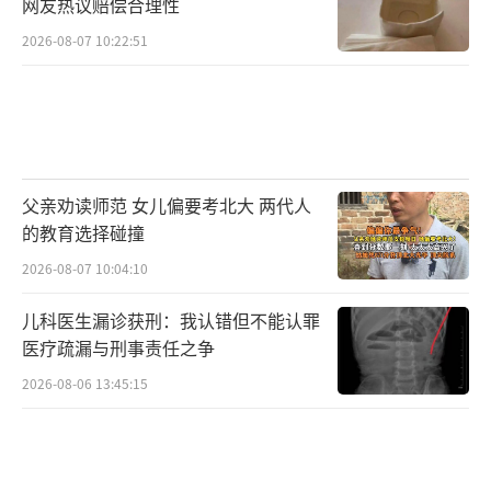
莞的环比增幅均超过20%。这些城市通过产业
网友热议赔偿合理性
升级和政策红利，对人才的吸引力正快速攀
2026-08-07 10:22:51
升。
这一数据背后，是各地积极落实就业政
策、全力冲刺首季“开门红”的成果。成都作
为西部中心城市，在电子信息、装备制造、现
父亲劝读师范 女儿偏要考北大 两代人
代服务业等领域持续发力，带动招聘需求快速
的教育选择碰撞
增长；重庆、东莞作为制造业强市，一季度企
2026-08-07 10:04:10
业订单量稳步提升，用工需求持续释放；苏
儿科医生漏诊获刑：我认错但不能认罪
州、杭州则通过优化营商环境、加大招商引资
医疗疏漏与刑事责任之争
力度，吸引企业扩产招工，创造大量就业岗
2026-08-06 13:45:15
位。
（责任编辑：zhangxiaohua）