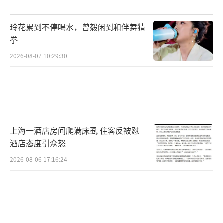
从城市维度看，招聘需求最活跃的城市
玲花累到不停喝水，曾毅闲到和伴舞猜
中，成都、深圳、重庆位居前三；武汉、东
拳
莞、苏州、杭州等新一线城市也成为拉动全国
2026-08-07 10:29:30
招聘需求增长的重要引擎。薪资水平是人才落
地的重要考量因素。一季度，招聘活跃度较高
的城市的平均招聘月薪为7787元，上海以9417
元居首，北京、深圳、杭州和广州的平均月薪
分别为8826元、8647元、8411元和8053元。
上海一酒店房间爬满床虱 住客反被怼
新一线城市与一线城市在薪资上的差距正逐步
酒店态度引众怒
缩小，加上宽松的落户门槛和完善的产业配
2026-08-06 17:16:24
套，使新一线城市成为更多求职者的优选之
地。
北京对服务业人才的需求尤为突出，服务