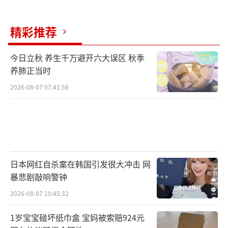
员、普工/操作工、送餐员/外卖骑手、销售专
员、保洁等岗位需求活跃。北京网约车司机平
精彩推荐
均月薪12487元，商务司机为12229元，外卖配
送站长月薪达10470元，骑手月薪达10818元。
今日立秋 养生千万避开六大误区 秋季
养肺正当时
此外，销售专员、美容师、厨师等岗位月薪均
2026-08-07 07:41:58
超过7000元。这些岗位不仅用人量大幅提升，
从业者的待遇也显著提升，行业正加速提质扩
容。
从人才流动方向来看，简历投递量排名前
五的城市依次为北京、深圳、成都、上海、广
日本网红自杀案在韩国引发很大冲击 网
暴悲剧敲响警钟
州。以北京为代表的一线城市凭借丰富的职业
2026-08-07 10:45:32
机会和较高的薪资水平，仍受到众多求职者青
睐。杭州简历投递量环比增长35%，重庆、东
1岁宝宝碰坏纸巾盒 宝妈被索赔924元