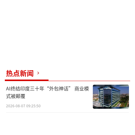
送货/配送员平均招聘月薪达8238元，位居榜
首；送餐员/外卖骑手平均月薪为8176元。当
前，我国以网约配送员（外卖员）、快递员为
代表的新就业形态劳动者规模持续扩大，已成
为城市运行和日常生活不可或缺的力量。预计
到2026年，全国外卖从业人员将达到1470万
人，外卖业务将加速向县域市场下沉，覆盖全
热点新闻
国超过2000个县城。
AI终结印度三十年“外包神话” 商业模
各平台纷纷从单一补贴转向多元化留人策
式被颠覆
略，如取消超时罚款、提供住房保障等。随着
2026-08-07 09:25:50
外卖行业从补贴竞争迈向服务质量竞争的新阶
段，能否构建稳定高效的骑手生态将成为平台
差异化竞争的关键因素。