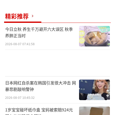
精彩推荐
今日立秋 养生千万避开六大误区 秋季
养肺正当时
2026-08-07 07:41:58
日本网红自杀案在韩国引发很大冲击 网
暴悲剧敲响警钟
2026-08-07 10:45:32
1岁宝宝碰坏纸巾盒 宝妈被索赔924元