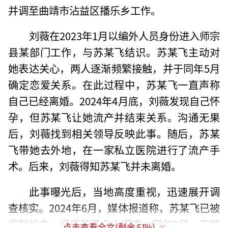
并调至曲靖市沾益区播乐乡工作。
刘薇在2023年1月以编外人员身份进入师宗
县某部门工作，与苏某飞结识。苏某飞主动对
她表达关心，两人逐渐频繁接触，并于同年5月
确定恋爱关系。在此过程中，苏某飞一直声称
自己已经离婚。2024年4月底，刘薇发现自己怀
孕，但苏某飞让她流产并结束关系。沟通无果
后，刘薇找到相关领导反映此事。随后，苏某
飞带她去外地，在一家私立医院进行了流产手
术。后来，刘薇得知苏某飞并未离婚。
此事曝光后，当地高度重视，迅速展开调
查核实。2024年6月，媒体报道称，苏某飞已被
停职检查，纪委监委介入调查。同年9月，苏某
点击查看全文(剩余
51
%)